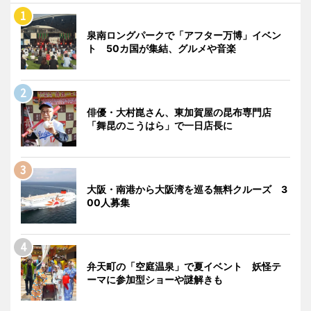
泉南ロングパークで「アフター万博」イベン
ト 50カ国が集結、グルメや音楽
俳優・大村崑さん、東加賀屋の昆布専門店
「舞昆のこうはら」で一日店長に
大阪・南港から大阪湾を巡る無料クルーズ 3
00人募集
弁天町の「空庭温泉」で夏イベント 妖怪テ
ーマに参加型ショーや謎解きも