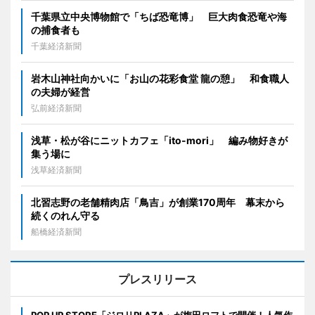
千葉県立中央博物館で「ちば恐竜博」 巨大肉食恐竜や海
の捕食者も
千葉経済新聞
岩木山神社向かいに「お山の花彩食堂 龍の憩」 和食職人
の夫婦が経営
弘前経済新聞
浅草・松が谷にニットカフェ「ito-mori」 編み物好きが
集う場に
浅草経済新聞
北習志野の老舗精肉店「鳥吉」が創業170周年 幕末から
続くのれん守る
船橋経済新聞
プレスリリース