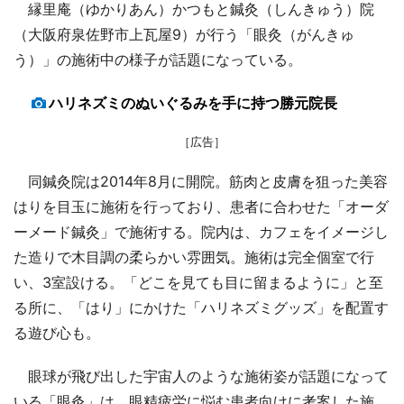
縁里庵（ゆかりあん）かつもと鍼灸（しんきゅう）院
（大阪府泉佐野市上瓦屋9）が行う「眼灸（がんきゅ
う）」の施術中の様子が話題になっている。
ハリネズミのぬいぐるみを手に持つ勝元院長
［広告］
同鍼灸院は2014年8月に開院。筋肉と皮膚を狙った美容
はりを目玉に施術を行っており、患者に合わせた「オーダ
ーメード鍼灸」で施術する。院内は、カフェをイメージし
た造りで木目調の柔らかい雰囲気。施術は完全個室で行
い、3室設ける。「どこを見ても目に留まるように」と至
る所に、「はり」にかけた「ハリネズミグッズ」を配置す
る遊び心も。
眼球が飛び出した宇宙人のような施術姿が話題になって
いる「眼灸」は、眼精疲労に悩む患者向けに考案した施