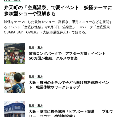
弁天町の「空庭温泉」で夏イベント 妖怪テーマに
参加型ショーや謎解きも
妖怪をテーマにした装飾やショー、謎解き、限定メニューなどを展開す
るイベント「空庭妖怪祭」が8月8日、温泉型テーマパーク「空庭温泉
OSAKA BAY TOWER」（大阪市港区弁天1）で始まる。
見る・遊ぶ
泉南ロングパークで「アフター万博」イベント
50カ国が集結、グルメや音楽
見る・遊ぶ
大阪・舞洲のホテルで子ども向け無料体験イベン
ト 職業体験やワークショップ
見る・遊ぶ
大阪・築港に複合施設「ビアポート築港」 ブルワ
リー、サウナ、宿泊施設備え