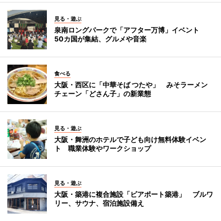
見る・遊ぶ
泉南ロングパークで「アフター万博」イベント
50カ国が集結、グルメや音楽
食べる
大阪・西区に「中華そば つたや」 みそラーメン
チェーン「どさん子」の新業態
見る・遊ぶ
大阪・舞洲のホテルで子ども向け無料体験イベン
ト 職業体験やワークショップ
見る・遊ぶ
大阪・築港に複合施設「ビアポート築港」 ブルワ
リー、サウナ、宿泊施設備え