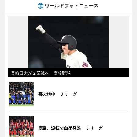
ワールドフォトニュース
長崎日大が２回戦へ 高校野球
喜ぶ植中 Ｊリーグ
鹿島、逆転で白星発進 Ｊリーグ