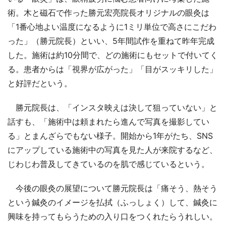
術。木と磁石で作った勝元宏亮院長オリジナルの眼灸は
「1番心地よい温度になるように1ミリ単位で高さにこだわ
った」（勝元院長）といい、5年間試作を重ねて昨年完成
した。施術は約10分間で、どの施術にもセットで付いてく
る。患者からは「視界が広がった」「目がスッキリした」
と好評だという。
勝元院長は、「インスタ映えは決して狙っていない」と
話すも、「施術中は頼まれたら進んで写真を撮影してい
る」とまんざらでもない様子。開始から1年がたち、SNS
にアップしている施術中の写真を見た人が来院するなど、
じわじわ普及してきているのを肌で感じているという。
今後の眼灸の展望について勝元院長は「痛そう、熱そう
という鍼灸のイメージを払拭（ふっしょく）して、鍼灸に
興味を持ってもらうための入り口をつくれたらうれしい。