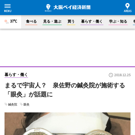
37°C
食べる
見る・遊ぶ
買う
暮らす・働く
学ぶ・知る
暮らす・働く
2018.12.25
まるで宇宙人？ 泉佐野の鍼灸院が施術する
「眼灸」が話題に
鍼灸院
眼灸