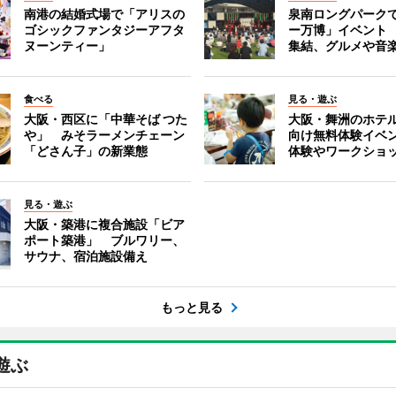
南港の結婚式場で「アリスの
泉南ロングパーク
ゴシックファンタジーアフタ
ー万博」イベント 
ヌーンティー」
集結、グルメや音
食べる
見る・遊ぶ
大阪・西区に「中華そば つた
大阪・舞洲のホテ
や」 みそラーメンチェーン
向け無料体験イベ
「どさん子」の新業態
体験やワークショ
見る・遊ぶ
大阪・築港に複合施設「ビア
ポート築港」 ブルワリー、
サウナ、宿泊施設備え
もっと見る
遊ぶ