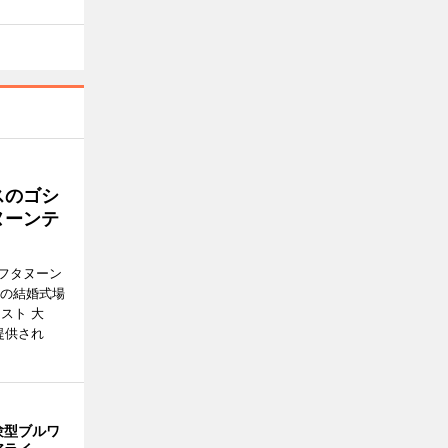
スのゴシ
ヌーンテ
フタヌーン
港の結婚式場
スト 大
提供され
験型ブルワ