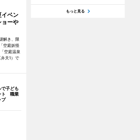
もっと見る
夏イベン
ショーや
謎解き、限
「空庭妖怪
ク「空庭温泉
港区弁天1）で
ルで子ども
ント 職業
ップ