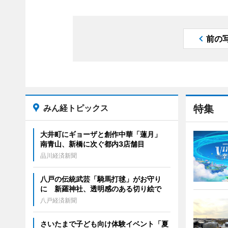
前の
みん経トピックス
特集
大井町にギョーザと創作中華「蓮月」
南青山、新橋に次ぐ都内3店舗目
品川経済新聞
八戸の伝統武芸「騎馬打毬」がお守り
に 新羅神社、透明感のある切り絵で
八戸経済新聞
さいたまで子ども向け体験イベント「夏