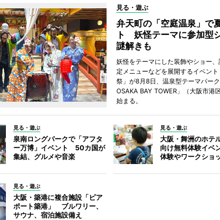
見る・遊ぶ
弁天町の「空庭温泉」で
ト 妖怪テーマに参加型
謎解きも
妖怪をテーマにした装飾やショー、
定メニューなどを展開するイベント
祭」が8月8日、温泉型テーマパー
OSAKA BAY TOWER」（大阪市
始まる。
見る・遊ぶ
見る・遊ぶ
泉南ロングパークで「アフタ
大阪・舞洲のホテ
ー万博」イベント 50カ国が
向け無料体験イベ
集結、グルメや音楽
体験やワークショ
見る・遊ぶ
大阪・築港に複合施設「ビア
ポート築港」 ブルワリー、
サウナ、宿泊施設備え