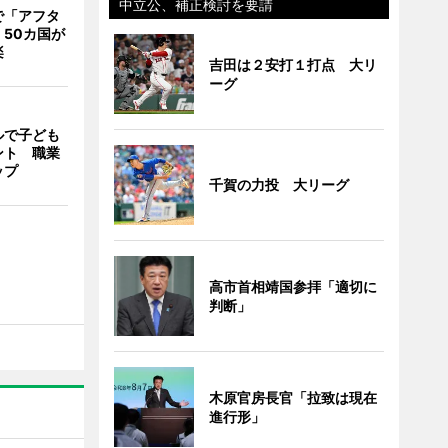
中立公、補正検討を要請
で「アフタ
50カ国が
楽
吉田は２安打１打点 大リ
ーグ
ルで子ども
ント 職業
ップ
千賀の力投 大リーグ
高市首相靖国参拝「適切に
判断」
木原官房長官「拉致は現在
進行形」