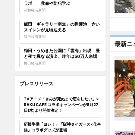
ラボ」 救命や防犯学ぶ
浦和経済新聞
飯田「ギャラリー南無」の睡蓮池 赤い
スイレンが見頃迎える
飯田経済新聞
最新ニ
梅田・うめきた公園に「雲海」出現 昼
と夜で異なる演出、昨年は50万人来場
梅田経済新聞
プレスリリース
TVアニメ「きみが死ぬまで恋をしたい」×
RAKU CAFE コラボキャンペーンが8月27
日(木)より開催決定！
応援準備「ヨシ！」『阪神タイガース×仕事
猫』コラボグッズが登場