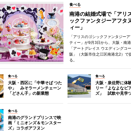
食べる
南港の結婚式場で「アリ
ックファンタジーアフタ
ィー」
「アリスのゴシックファンタジーア
ティー」が9月3日から、大阪・南
「アートグレイス ウエディングコー
阪」（大阪市住之江区南港北2）で
る。
食べる
食べる
大阪・西区に「中華そば つた
大阪・泉佐野に体
や」 みそラーメンチェーン
リー「よなよなビ
「どさん子」の新業態
ズ」 試飲や見学
食べる
南港のグランドプリンスで映
画「ミニオンズ＆モンスター
ズ」コラボアフヌン