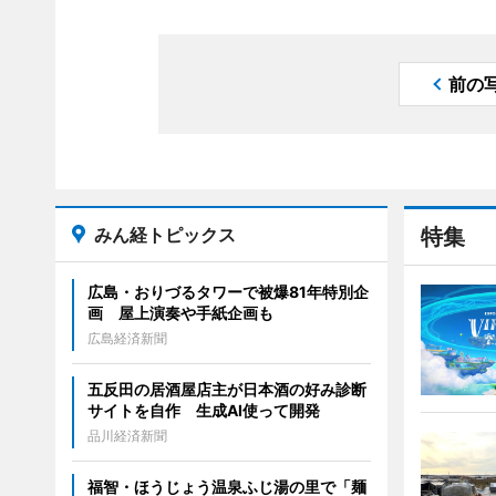
前の
みん経トピックス
特集
広島・おりづるタワーで被爆81年特別企
画 屋上演奏や手紙企画も
広島経済新聞
五反田の居酒屋店主が日本酒の好み診断
サイトを自作 生成AI使って開発
品川経済新聞
福智・ほうじょう温泉ふじ湯の里で「麺