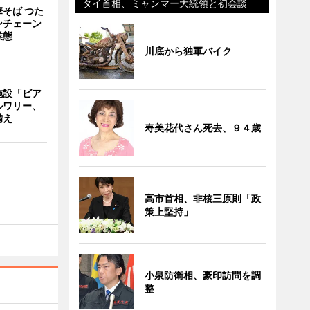
タイ首相、ミャンマー大統領と初会談
そば つた
ンチェーン
業態
川底から独軍バイク
施設「ビア
ルワリー、
備え
寿美花代さん死去、９４歳
高市首相、非核三原則「政
策上堅持」
小泉防衛相、豪印訪問を調
整