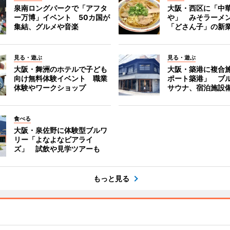
泉南ロングパークで「アフタ
大阪・西区に「中華
ー万博」イベント 50カ国が
や」 みそラーメ
集結、グルメや音楽
「どさん子」の新
見る・遊ぶ
見る・遊ぶ
大阪・舞洲のホテルで子ども
大阪・築港に複合
向け無料体験イベント 職業
ポート築港」 ブ
体験やワークショップ
サウナ、宿泊施設
食べる
大阪・泉佐野に体験型ブルワ
リー「よなよなビアライ
ズ」 試飲や見学ツアーも
もっと見る