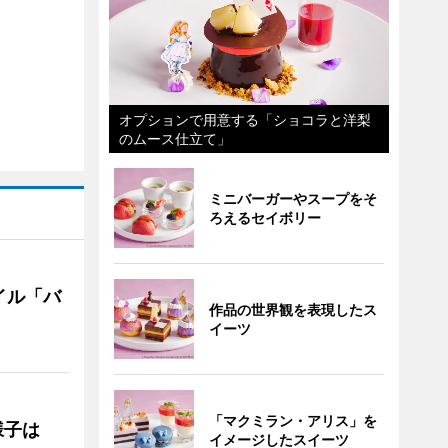
オプションで用意する「ショコラと洋梨
のムース仕立て」
ミニバーガーやスープをそ
ろえるセイボリー
イル「バ
作品の世界観を表現したス
イーツ
「マクミラン・アリス」を
の様子は
イメージしたスイーツ