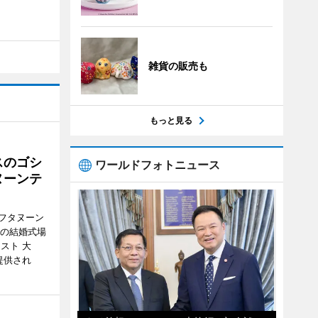
雑貨の販売も
もっと見る
スのゴシ
ワールドフォトニュース
ヌーンテ
フタヌーン
港の結婚式場
スト 大
提供され