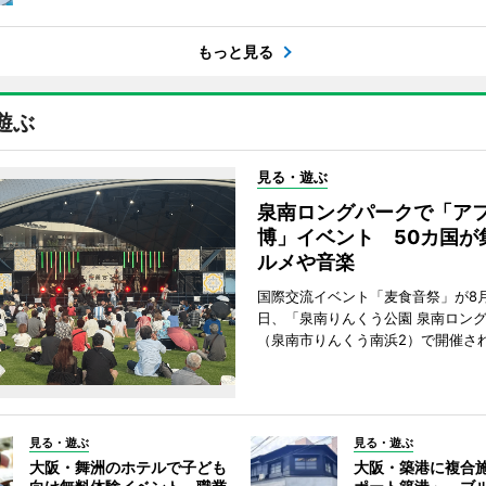
もっと見る
遊ぶ
見る・遊ぶ
泉南ロングパークで「ア
博」イベント 50カ国が
ルメや音楽
国際交流イベント「麦食音祭」が8月1
日、「泉南りんくう公園 泉南ロン
（泉南市りんくう南浜2）で開催さ
見る・遊ぶ
見る・遊ぶ
大阪・舞洲のホテルで子ども
大阪・築港に複合