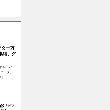
フター万
集結、グ
4日～16
グパーク」
れる。
施設「ビア