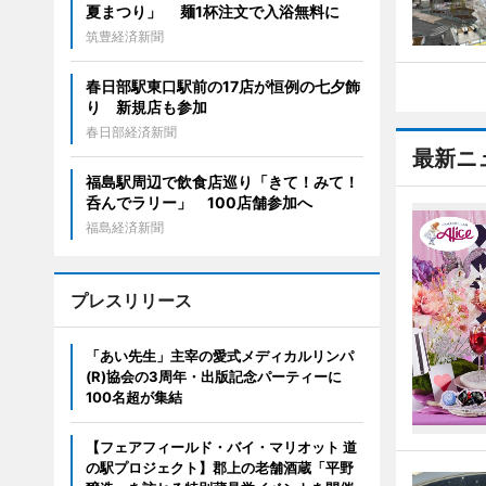
夏まつり」 麺1杯注文で入浴無料に
筑豊経済新聞
春日部駅東口駅前の17店が恒例の七夕飾
り 新規店も参加
春日部経済新聞
最新ニ
福島駅周辺で飲食店巡り「きて！みて！
呑んでラリー」 100店舗参加へ
福島経済新聞
プレスリリース
「あい先生」主宰の愛式メディカルリンパ
(R)協会の3周年・出版記念パーティーに
100名超が集結
【フェアフィールド・バイ・マリオット 道
の駅プロジェクト】郡上の老舗酒蔵「平野