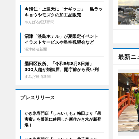
今帰仁・上運天に「ナギッコ」 島ラッ
キョウやモズクの加工品販売
やんばる経済新聞
沼津「淡島ホテル」が夏限定イベント
イラストサービスや星空観望会など
沼津経済新聞
最新ニ
墨田区役所、「令和8年8月8日婚」
300人超が婚姻届、開庁前から長い列
すみだ経済新聞
プレスリリース
かき氷専門店『しろいくも』梅田より『果
実蜜』を贅沢に使用した新作かき氷が新登
場！