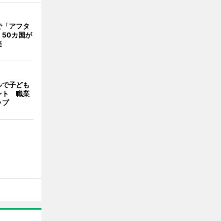
で「アフタ
50カ国が
楽
ルで子ども
ント 職業
ップ