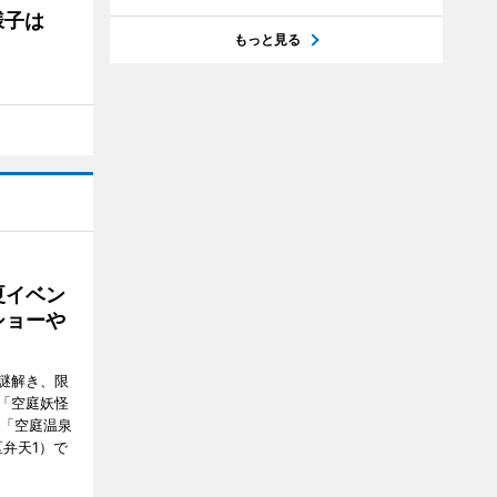
の様子は
もっと見る
夏イベン
ショーや
謎解き、限
「空庭妖怪
ク「空庭温泉
港区弁天1）で