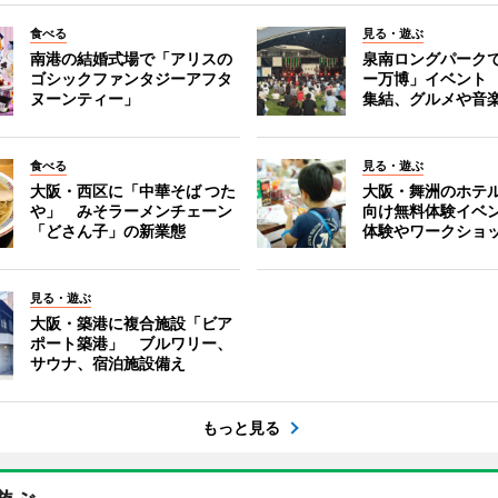
食べる
見る・遊ぶ
南港の結婚式場で「アリスの
泉南ロングパーク
ゴシックファンタジーアフタ
ー万博」イベント 
ヌーンティー」
集結、グルメや音
食べる
見る・遊ぶ
大阪・西区に「中華そば つた
大阪・舞洲のホテ
や」 みそラーメンチェーン
向け無料体験イベ
「どさん子」の新業態
体験やワークショ
見る・遊ぶ
大阪・築港に複合施設「ビア
ポート築港」 ブルワリー、
サウナ、宿泊施設備え
もっと見る