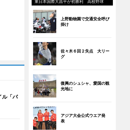
東日本国際大昌平が初勝利 高校野球
上野動物園で交通安全呼び
掛け
佐々木６回２失点 大リー
グ
復興のシュシャ、愛国の観
光地に
イル「バ
アジア大会公式ウエア発
表