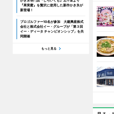
かき氷専門店『しろいくも』北千里より
『果実蜜』を贅沢に使用した新作かき氷が
新登場！
プロゴルファー10名が参加 大建興産株式
会社と株式会社イー・グルーブが「第３回
イー・ディータ チャンピオンシップ」を共
同開催
もっと見る