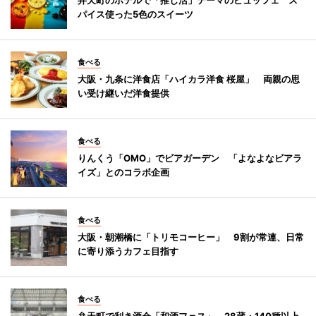
パイス使った5色のスイーツ
食べる
大阪・九条に洋食店「ハイカラ洋食 桜屋」 両親の思
い受け継いだ洋食提供
食べる
りんくう「OMO」でビアガーデン 「よなよなビアラ
イズ」とのコラボ企画
食べる
大阪・朝潮橋に「トリモコーヒー」 9割が常連、日常
に寄り添うカフェ目指す
食べる
弁天町で利き酒会「和酒フェス」 28蔵・140種以上