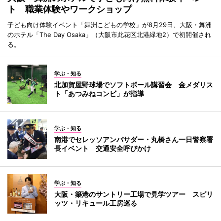
ト 職業体験やワークショップ
子ども向け体験イベント「舞洲こどもの学校」が8月29日、大阪・舞洲
のホテル「The Day Osaka」（大阪市此花区北港緑地2）で初開催され
る。
学ぶ・知る
北加賀屋野球場でソフトボール講習会 金メダリス
ト「あつみねコンビ」が指導
学ぶ・知る
南港でセレッソアンバサダー・丸橋さん一日警察署
長イベント 交通安全呼びかけ
学ぶ・知る
大阪・築港のサントリー工場で見学ツアー スピリ
ッツ・リキュール工房巡る