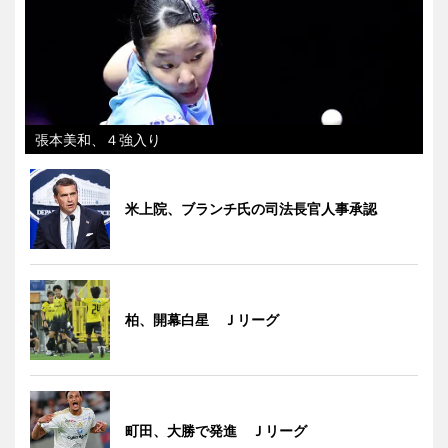
張本美和、４強入り
米上院、ブランチ氏の司法長官人事承認
柏、開幕白星 Ｊリーグ
町田、大勝で発進 Ｊリーグ