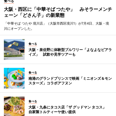
食べる
大阪・西区に「中華そば つたや」 みそラーメンチ
ェーン「どさん子」の新業態
「中華そば つたや 境川店」（大阪市西区境川1）が7月4日、大阪・境
川にオープンした。
食べる
大阪・泉佐野に体験型ブルワリー「よなよなビアラ
イズ」 試飲や見学ツアーも
食べる
南港のグランドプリンスで映画「ミニオンズ＆モン
スターズ」コラボアフヌン
食べる
大阪・九条にタコス店「ザ グッドマン タコス」
自家製トルティーヤ使い提供