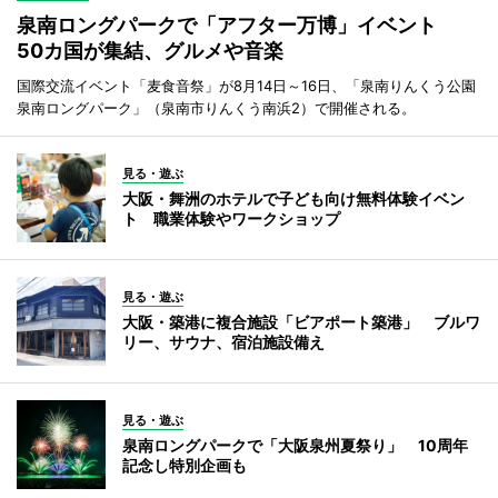
泉南ロングパークで「アフター万博」イベント
50カ国が集結、グルメや音楽
国際交流イベント「麦食音祭」が8月14日～16日、「泉南りんくう公園
泉南ロングパーク」（泉南市りんくう南浜2）で開催される。
見る・遊ぶ
大阪・舞洲のホテルで子ども向け無料体験イベン
ト 職業体験やワークショップ
見る・遊ぶ
大阪・築港に複合施設「ビアポート築港」 ブルワ
リー、サウナ、宿泊施設備え
見る・遊ぶ
泉南ロングパークで「大阪泉州夏祭り」 10周年
記念し特別企画も