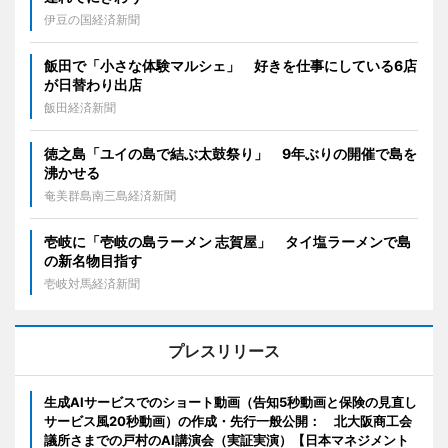
伊豆の国経済新聞
飯田で「小さな体験マルシェ」 好きを仕事にしている6店
が日替わり出店
飯田経済新聞
徳之島「ユイの島で結ぶ太鼓祭り」 9年ぶりの開催で島を
沸かせる
奄美群島南三島経済新聞
壱岐に「壱岐の島ラーメン 志賀屋」 タイ塩ラーメンで島
の新名物目指す
壱岐対馬経済新聞
プレスリリース
生成AIサービスでのショート動画（告知5秒動画と保険の見直し
サービス風20秒動画）の作成・先行一般公開： 北大阪商工会
議所さまでの戸村のAI講演会（実証実演）【日本マネジメント