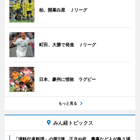
柏、開幕白星 Ｊリーグ
町田、大勝で発進 Ｊリーグ
日本、豪州に惜敗 ラグビー
もっと見る
みん経トピックス
「津軽伝承料理」の第2弾 正月や盆、農事など人が集う場