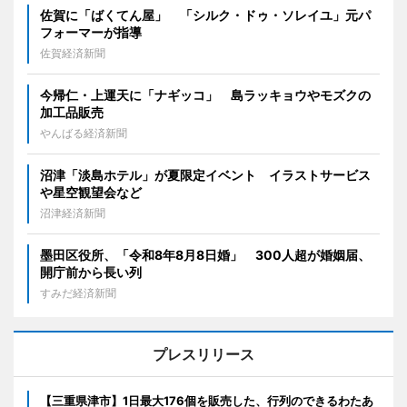
佐賀に「ばくてん屋」 「シルク・ドゥ・ソレイユ」元パ
フォーマーが指導
佐賀経済新聞
今帰仁・上運天に「ナギッコ」 島ラッキョウやモズクの
加工品販売
やんばる経済新聞
沼津「淡島ホテル」が夏限定イベント イラストサービス
や星空観望会など
沼津経済新聞
墨田区役所、「令和8年8月8日婚」 300人超が婚姻届、
開庁前から長い列
すみだ経済新聞
プレスリリース
【三重県津市】1日最大176個を販売した、行列のできるわたあ