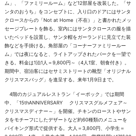
ム」、「ファミリールーム」など12部屋を改装した。「サ
ンタのおうち」をコンセプトに、入り口のドアにはサンタ
クロースからの「Not at Home（不在）」と書かれたメッ
セージプレートを飾る。室内にはサンタクロースの服を描
いたベッドを設置し、サンタ帽をガーランドに見立てた装
飾などを手掛ける。角部屋の「コーナーファミリールー
ム」では夜になると、ライトアップされたパークを一望で
きる。料金は1泊1人＝9,800円～（4人1室、朝食付き）。
期間中、宿泊客にはセサミストリートの靴型「オリジナル
クリスマスバッグ」を進呈する。来年1月9日まで。
4階のカジュアルレストラン「イーポック」では期間
中、「15thANNIVERSARY クリスマスグルメフェア～
クリスマスディナー～」を開催。チキンのローストやサン
タをモチーフにしたデザートなど約60種類のメニューを
バイキング形式で提供する。大人＝3,800円、小学生＝