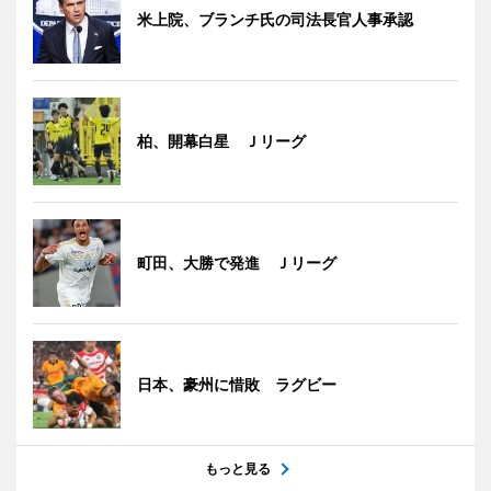
米上院、ブランチ氏の司法長官人事承認
柏、開幕白星 Ｊリーグ
町田、大勝で発進 Ｊリーグ
日本、豪州に惜敗 ラグビー
もっと見る