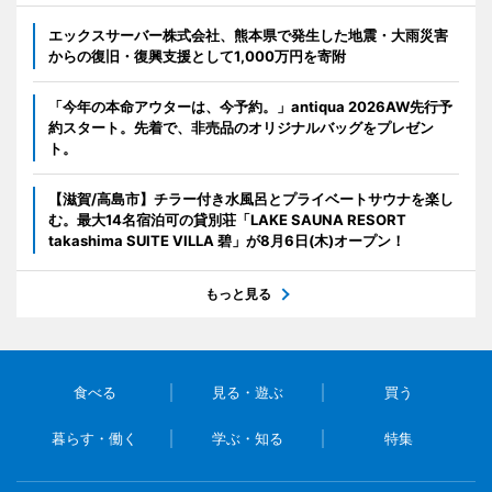
エックスサーバー株式会社、熊本県で発生した地震・大雨災害
からの復旧・復興支援として1,000万円を寄附
「今年の本命アウターは、今予約。」antiqua 2026AW先行予
約スタート。先着で、非売品のオリジナルバッグをプレゼン
ト。
【滋賀/高島市】チラー付き水風呂とプライベートサウナを楽し
む。最大14名宿泊可の貸別荘「LAKE SAUNA RESORT
takashima SUITE VILLA 碧」が8月6日(木)オープン！
もっと見る
食べる
見る・遊ぶ
買う
暮らす・働く
学ぶ・知る
特集