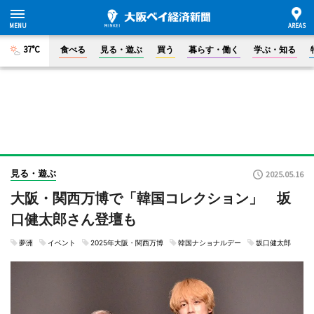
37°C
食べる
見る・遊ぶ
買う
暮らす・働く
学ぶ・知る
見る・遊ぶ
2025.05.16
大阪・関西万博で「韓国コレクション」 坂
口健太郎さん登壇も
夢洲
イベント
2025年大阪・関西万博
韓国ナショナルデー
坂口健太郎