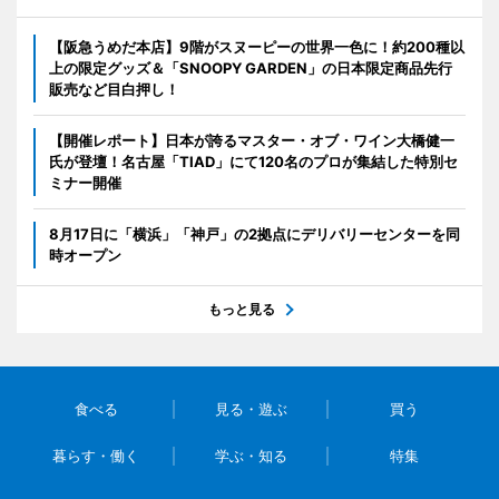
【阪急うめだ本店】9階がスヌーピーの世界一色に！約200種以
上の限定グッズ＆「SNOOPY GARDEN」の日本限定商品先行
販売など目白押し！
【開催レポート】日本が誇るマスター・オブ・ワイン大橋健一
氏が登壇！名古屋「TIAD」にて120名のプロが集結した特別セ
ミナー開催
8月17日に「横浜」「神戸」の2拠点にデリバリーセンターを同
時オープン
もっと見る
食べる
見る・遊ぶ
買う
暮らす・働く
学ぶ・知る
特集