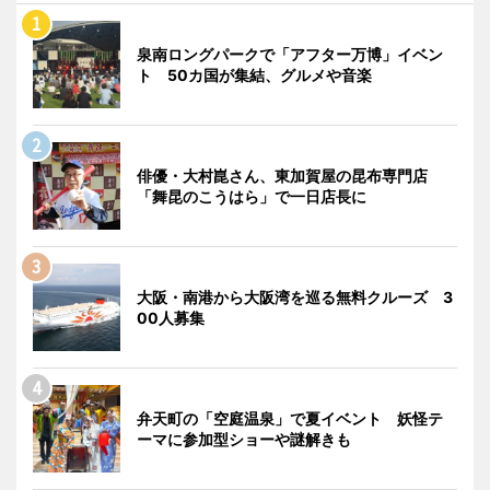
泉南ロングパークで「アフター万博」イベン
ト 50カ国が集結、グルメや音楽
俳優・大村崑さん、東加賀屋の昆布専門店
「舞昆のこうはら」で一日店長に
大阪・南港から大阪湾を巡る無料クルーズ 3
00人募集
弁天町の「空庭温泉」で夏イベント 妖怪テ
ーマに参加型ショーや謎解きも