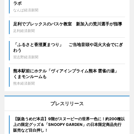
ラボ
なんば経済新聞
足利でブレックスのバスケ教室 新加入の荒川選手が指導
足利経済新聞
「ふるさと香澄夏まつり」 ご当地音頭や花火大会でにぎ
わう
習志野経済新聞
熊本駅前にホテル「ヴィアインプライム熊本 雲雀の湯」
くまモンルームも
熊本経済新聞
プレスリリース
【阪急うめだ本店】9階がスヌーピーの世界一色に！約200種以
上の限定グッズ＆「SNOOPY GARDEN」の日本限定商品先行
販売など目白押し！