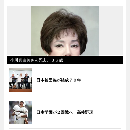
小川真由美さん死去、８６歳
日本被団協が結成７０年
日南学園が２回戦へ 高校野球