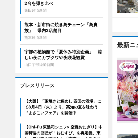
2台を弾き比べ
飯田経済新聞
熊本・新市街に焼き鳥チェーン「鳥貴
族」 県内2店舗目
熊本経済新聞
最新ニ
宇部の植物館で「夏休み特別企画」 涼
しい夜にカブクワや夜咲花観賞
山口宇部経済新聞
プレスリリース
【大阪】「藁焼きと鯛めし 四国の酒場」に
て8月4日（火）より、高知の夏を味わう
『よさこいフェア』を開催中
【Chi-Fu 東浩司シェフ× 空堀おにぎり】中
国料理の巨匠が「おむすび」を再定義。東