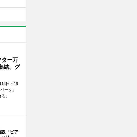
フター万
集結、グ
4日～16
グパーク」
れる。
施設「ビア