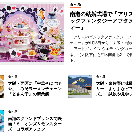
食べる
南港の結婚式場で「アリ
ックファンタジーアフタ
ィー」
「アリスのゴシックファンタジーア
ティー」が9月3日から、大阪・南
「アートグレイス ウエディングコー
阪」（大阪市住之江区南港北2）で
る。
食べる
食べる
大阪・西区に「中華そば つた
大阪・泉佐野に体
や」 みそラーメンチェーン
リー「よなよなビ
「どさん子」の新業態
ズ」 試飲や見学
食べる
南港のグランドプリンスで映
画「ミニオンズ＆モンスター
ズ」コラボアフヌン