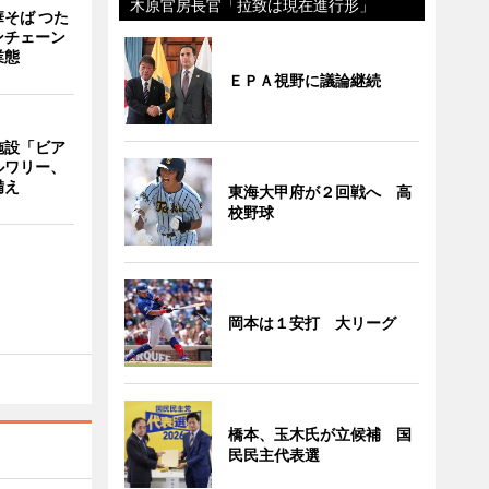
木原官房長官「拉致は現在進行形」
そば つた
ンチェーン
業態
ＥＰＡ視野に議論継続
施設「ビア
ルワリー、
備え
東海大甲府が２回戦へ 高
校野球
岡本は１安打 大リーグ
橋本、玉木氏が立候補 国
民民主代表選