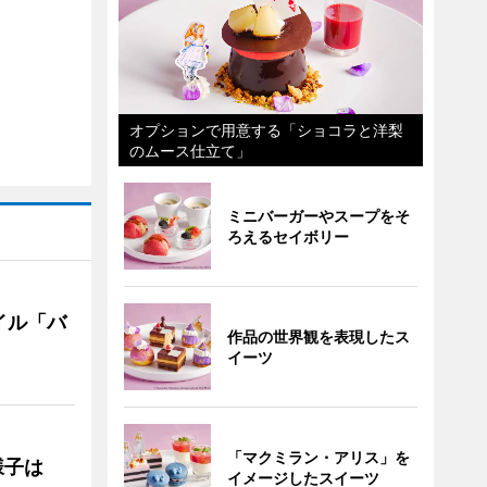
オプションで用意する「ショコラと洋梨
のムース仕立て」
ミニバーガーやスープをそ
ろえるセイボリー
イル「バ
作品の世界観を表現したス
イーツ
「マクミラン・アリス」を
の様子は
イメージしたスイーツ