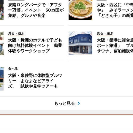
泉南ロングパークで「アフタ
大阪・西区に「中華
ー万博」イベント 50カ国が
や」 みそラーメ
集結、グルメや音楽
「どさん子」の新
見る・遊ぶ
見る・遊ぶ
大阪・舞洲のホテルで子ども
大阪・築港に複合
向け無料体験イベント 職業
ポート築港」 ブ
体験やワークショップ
サウナ、宿泊施設
食べる
大阪・泉佐野に体験型ブルワ
リー「よなよなビアライ
ズ」 試飲や見学ツアーも
もっと見る