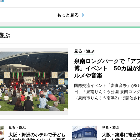
もっと見る
遊ぶ
見る・遊ぶ
泉南ロングパークで「ア
博」イベント 50カ国が
ルメや音楽
国際交流イベント「麦食音祭」が8月1
日、「泉南りんくう公園 泉南ロン
（泉南市りんくう南浜2）で開催さ
見る・遊ぶ
見る・遊ぶ
大阪・舞洲のホテルで子ども
大阪・築港に複合