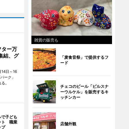
雑貨の販売も
フター万
集結、グ
「麦食音祭」で提供するフ
ード
4日～16
グパーク」
れる。
チェコのビール「ピルスナ
ーウルケル」を販売するキ
ッチンカー
ルで子ども
ント 職業
店舗外観
ップ