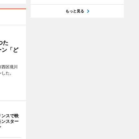
もっと見る
つた
ーン「ど
市西区境川
ンした。
リンスで映
モンスター
ン