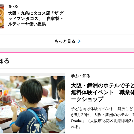
食べる
大阪・九条にタコス店「ザ グ
ッドマン タコス」 自家製ト
ルティーヤ使い提供
もっと見る
知る
学ぶ・知る
大阪・舞洲のホテルで子
無料体験イベント 職業
ークショップ
子ども向け体験イベント「舞洲こど
が8月29日、大阪・舞洲のホテル「Th
Osaka」（大阪市此花区北港緑地2
れる。