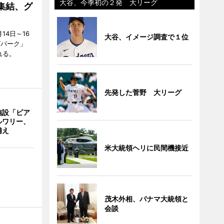
大谷、今季初の２発 大リーグ
集結、グ
4日～16
大谷、イメージ調査で１位
グパーク」
れる。
先発した菅野 大リーグ
施設「ビア
ルワリー、
備え
米大統領ヘリに民間機接近
茂木外相、パナマ大統領と
会談