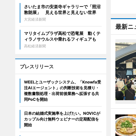
さいたま市の安楽寺ギャラリーで「照沼
敦朗展」 見える世界と見えない世界
大宮経済新聞
最新ニ
マリタイムプラザ高松で恐竜展 動くテ
ィラノサウルスや乗れるフィギュアも
高松経済新聞
プレスリリース
WEELとユーザックシステム、「Knowfa受
注AIエージェント」の判断技術を見積り・
複数書類処理・出荷前後業務へ拡張する共
同PoCを開始
日本の結婚式実施率を上げたい。NOVICが
カップル向け無料ウェビナーの定期配信を
開始