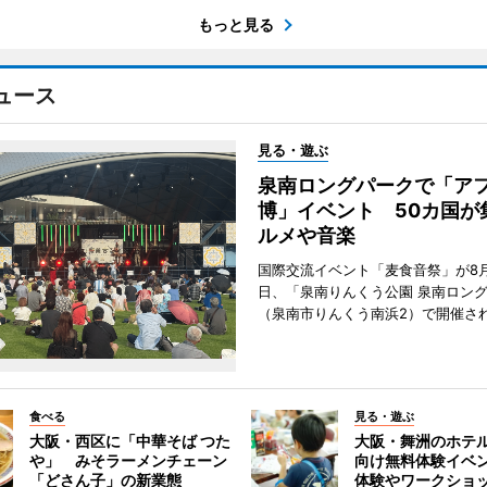
もっと見る
ュース
見る・遊ぶ
泉南ロングパークで「ア
博」イベント 50カ国が
ルメや音楽
国際交流イベント「麦食音祭」が8月1
日、「泉南りんくう公園 泉南ロン
（泉南市りんくう南浜2）で開催さ
食べる
見る・遊ぶ
大阪・西区に「中華そば つた
大阪・舞洲のホテ
や」 みそラーメンチェーン
向け無料体験イベ
「どさん子」の新業態
体験やワークショ