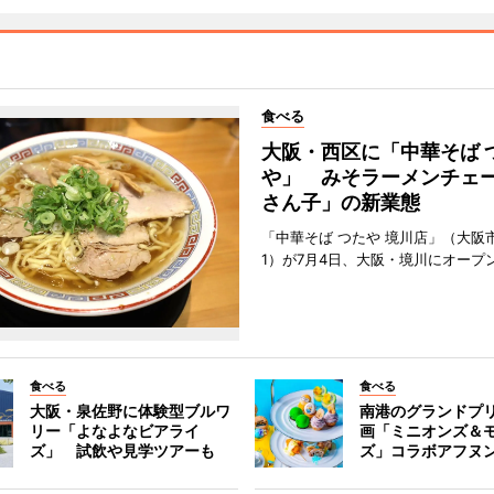
食べる
大阪・西区に「中華そば 
や」 みそラーメンチェ
さん子」の新業態
「中華そば つたや 境川店」（大阪
1）が7月4日、大阪・境川にオープ
食べる
食べる
大阪・泉佐野に体験型ブルワ
南港のグランドプ
リー「よなよなビアライ
画「ミニオンズ＆
ズ」 試飲や見学ツアーも
ズ」コラボアフヌ