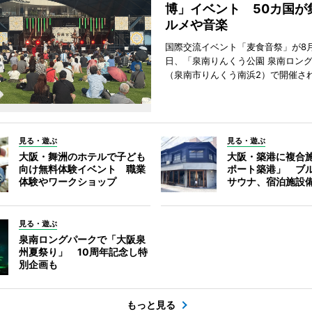
博」イベント 50カ国が
ルメや音楽
国際交流イベント「麦食音祭」が8月1
日、「泉南りんくう公園 泉南ロン
（泉南市りんくう南浜2）で開催さ
見る・遊ぶ
見る・遊ぶ
大阪・舞洲のホテルで子ども
大阪・築港に複合
向け無料体験イベント 職業
ポート築港」 ブ
体験やワークショップ
サウナ、宿泊施設
見る・遊ぶ
泉南ロングパークで「大阪泉
州夏祭り」 10周年記念し特
別企画も
もっと見る