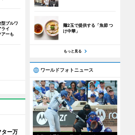
験型ブルワ
麺2玉で提供する「魚節 つ
アライ
け中華」
ツアーも
もっと見る
ワールドフォトニュース
フター万