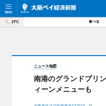
食べる
37°C
ニュース地図
南港のグランドプリ
ィーンメニューも
大阪市住之江区南港北1丁目13－11