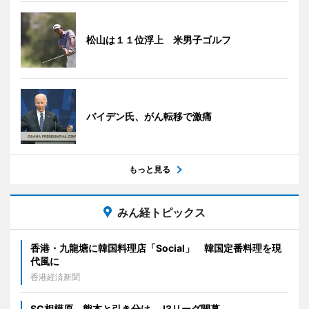
松山は１１位浮上 米男子ゴルフ
バイデン氏、がん転移で激痛
もっと見る
みん経トピックス
香港・九龍塘に韓国料理店「Social」 韓国定番料理を現
代風に
香港経済新聞
SC相模原、熊本と引き分け J3リーグ開幕