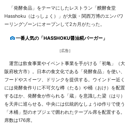
「発酵食品」をテーマにしたレストラン「醗酵食堂
Hasshoku（はっしょく）」が大阪・関西万博のエンパワ
ーリングゾーンにオープンして2カ月がたった。
一番人気の「HASSHOKU醤油糀バーガー」
［広告］
運営は飲食事業やイベント事業を手がける「初亀」（大
阪府枚方市）。日本の食文化である「発酵食品」を使い、
フードやスイーツ、ドリンクを提供する。ウインドー近く
には発酵食作りに不可欠な樽（たる）や桶（おけ）を配置
するほか、発酵食が作られる「蔵」を意識した梁（はり）
を天井に巡らせる。中央には伝統的なしょうゆ作りで使う
「木桶」型のオブジェで囲われたテーブル席を配置する。
席数は176席。