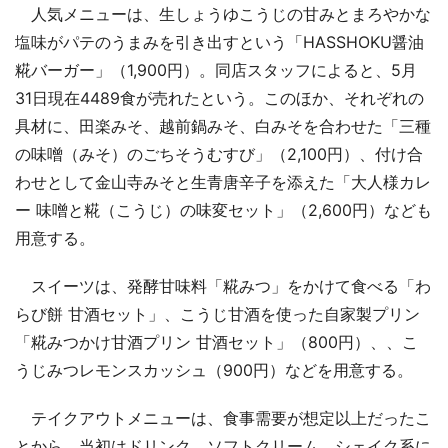
人気メニューは、生しょうゆこうじの甘みとまろやかな
塩味がパテのうまみを引き出すという「HASSHOKU醤油
糀バーガー」（1,900円）。同店スタッフによると、5月
31日現在4489食が売れたという。このほか、それぞれの
具材に、田楽みそ、越前鍋みそ、白みそを合わせた「三種
の味噌（みそ）のごちそうむすび」（2,100円）、付け合
わせとして金山寺みそと生青唐辛子を添えた「大人様カレ
ー 味噌と糀（こうじ）の味変セット」（2,600円）なども
用意する。
スイーツは、発酵甘味料「糀みつ」をかけて食べる「わ
らび餅 甘酒セット」、こうじ甘酒を使った自家製プリン
「糀みつかけ甘酒プリン 甘酒セット」（800円）、、こ
うじみつレモンスカッシュ（900円）などを用意する。
テイクアウトメニューは、食事需要が想定以上だったこ
とから、当初はドリンク、ソフトクリーム、シェイク系に