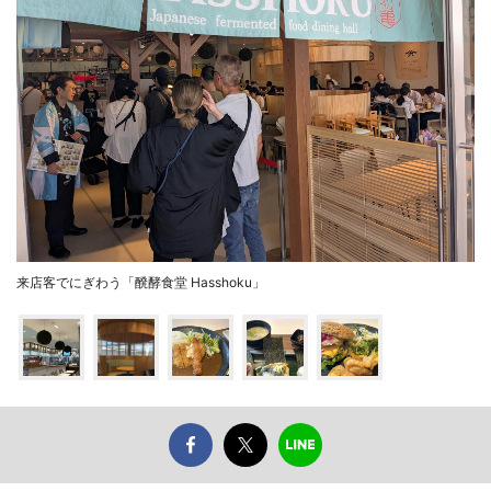
来店客でにぎわう「醗酵食堂 Hasshoku」