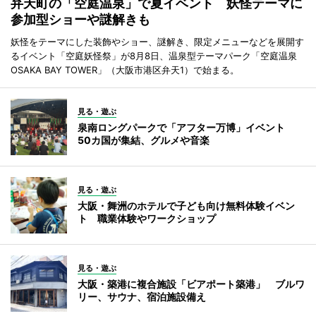
弁天町の「空庭温泉」で夏イベント 妖怪テーマに
参加型ショーや謎解きも
妖怪をテーマにした装飾やショー、謎解き、限定メニューなどを展開す
るイベント「空庭妖怪祭」が8月8日、温泉型テーマパーク「空庭温泉
OSAKA BAY TOWER」（大阪市港区弁天1）で始まる。
見る・遊ぶ
泉南ロングパークで「アフター万博」イベント
50カ国が集結、グルメや音楽
見る・遊ぶ
大阪・舞洲のホテルで子ども向け無料体験イベン
ト 職業体験やワークショップ
見る・遊ぶ
大阪・築港に複合施設「ビアポート築港」 ブルワ
リー、サウナ、宿泊施設備え