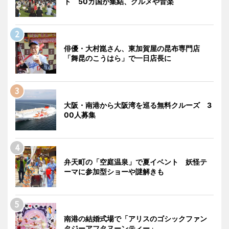
ト 50カ国が集結、グルメや音楽
俳優・大村崑さん、東加賀屋の昆布専門店
「舞昆のこうはら」で一日店長に
大阪・南港から大阪湾を巡る無料クルーズ 3
00人募集
弁天町の「空庭温泉」で夏イベント 妖怪テ
ーマに参加型ショーや謎解きも
南港の結婚式場で「アリスのゴシックファン
タジーアフタヌーンティー」