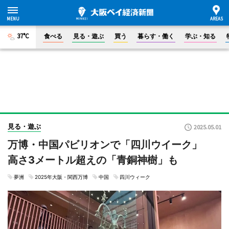
37°C
食べる
見る・遊ぶ
買う
暮らす・働く
学ぶ・知る
見る・遊ぶ
2025.05.01
万博・中国パビリオンで「四川ウイーク」
高さ3メートル超えの「青銅神樹」も
夢洲
2025年大阪・関西万博
中国
四川ウィーク