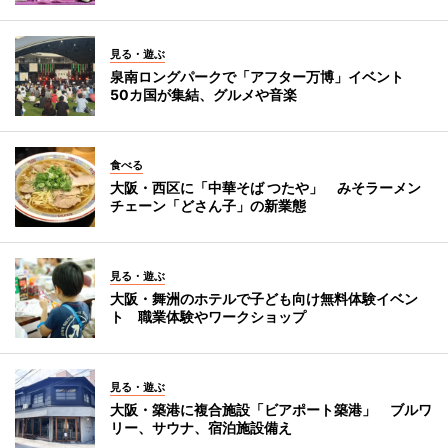
見る・遊ぶ
泉南ロングパークで「アフター万博」イベント
50カ国が集結、グルメや音楽
食べる
大阪・西区に「中華そば つたや」 みそラーメン
チェーン「どさん子」の新業態
見る・遊ぶ
大阪・舞洲のホテルで子ども向け無料体験イベン
ト 職業体験やワークショップ
見る・遊ぶ
大阪・築港に複合施設「ビアポート築港」 ブルワ
リー、サウナ、宿泊施設備え