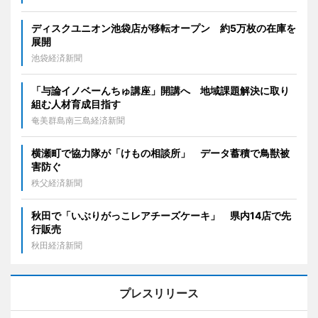
ディスクユニオン池袋店が移転オープン 約5万枚の在庫を
展開
池袋経済新聞
「与論イノベーんちゅ講座」開講へ 地域課題解決に取り
組む人材育成目指す
奄美群島南三島経済新聞
横瀬町で協力隊が「けもの相談所」 データ蓄積で鳥獣被
害防ぐ
秩父経済新聞
秋田で「いぶりがっこレアチーズケーキ」 県内14店で先
行販売
秋田経済新聞
プレスリリース