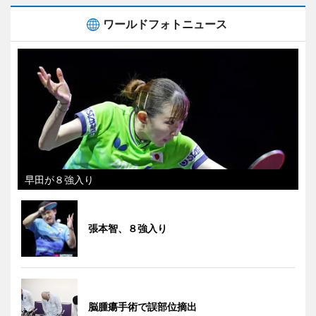
ワールドフォトニュース
早田が８強入り
張本智、８強入り
脳腫瘍手術で誤部位摘出