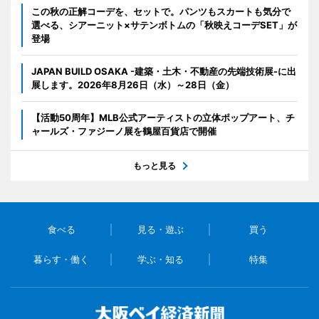
この秋の正解コーデを、セットで。パンツもスカートも気分で
選べる、シアーニット×サテンボトムの「秋映えコーデSET」が
登場
JAPAN BUILD OSAKA -建築・土木・不動産の先端技術展-に出
展します。2026年8月26日（水）～28日（金）
【活動50周年】MLB公式アーティストの立体ポップアート、チ
ャールズ・ファジーノ展を鶴屋百貨店で開催
もっと見る
食べる
見る・遊ぶ
買う
暮らす・働く
学ぶ・知る
特集