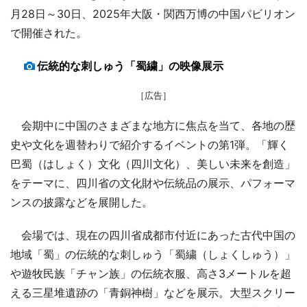
月28日～30日、2025年大阪・関西万博の中国パビリオン
で開催された。
伝統的な刺しゅう「蜀繍」の映像展示
［広告］
会期中に中国のさまざまな地方に焦点を当て、各地の歴
史や文化を週替わりで紹介するイベントの第1弾。「輝く
巴蜀（はしょく）文化（四川文化）、美しい未来を創造」
をテーマに、四川省の文化財や伝統品の展示、パフォーマ
ンスの披露などを展開した。
会場では、現在の四川省成都市付近にあった古代中国の
地域「蜀」の伝統的な刺しゅう「蜀繍（しょくしゅう）」
や遊牧民族「チャン族」の伝統衣服、高さ3メートルを超
える三星堆遺跡の「青銅神樹」などを展示。大型スクリー