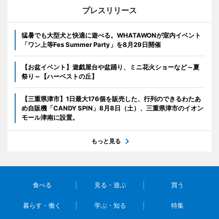
プレスリリース
猛暑でも大型犬と快適に遊べる。WHATAWONが室内イベント
「ワン上等Fes Summer Party」を8月29日開催
【お盆イベント】遊戯屋台や盆踊り、ミニ花火ショーなど～夏
祭り～【ハーベストの丘】
【三重県津市】1日最大176個を販売した、行列のできるわたあ
め自販機「CANDY SPIN」8月8日（土）、三重県津市のイオン
モール津南に設置。
もっと見る
食べる
見る・遊ぶ
買う
暮らす・働く
学ぶ・知る
特集