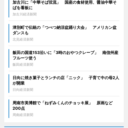
加古川に「中華そば弦流」 国産の食材使用、醤油中華そ
ばを看板に
加古川経済新聞
津別町で伝統の「つべつ納涼盆踊り大会」 アメリカン盆
ダンスも
北見経済新聞
飯田の国道153沿いに「3時のおやつクレープ」 南信州産
フルーツ使う
飯田経済新聞
日向に焼き菓子とランチの店「ニック」 子育て中の母2人
が開業
日向経済新聞
周南市美博館で「ねずみくんのチョッキ展」 原画など
200点
周南経済新聞