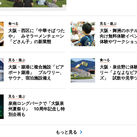
食べる
見る・遊ぶ
大阪・西区に「中華そば つた
大阪・舞洲のホテ
や」 みそラーメンチェーン
向け無料体験イベ
「どさん子」の新業態
体験やワークショ
見る・遊ぶ
食べる
大阪・築港に複合施設「ビア
大阪・泉佐野に体
ポート築港」 ブルワリー、
リー「よなよなビ
サウナ、宿泊施設備え
ズ」 試飲や見学
見る・遊ぶ
泉南ロングパークで「大阪泉
州夏祭り」 10周年記念し特
別企画も
もっと見る