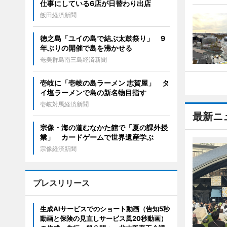
仕事にしている6店が日替わり出店
飯田経済新聞
徳之島「ユイの島で結ぶ太鼓祭り」 9
年ぶりの開催で島を沸かせる
奄美群島南三島経済新聞
壱岐に「壱岐の島ラーメン 志賀屋」 タ
イ塩ラーメンで島の新名物目指す
壱岐対馬経済新聞
最新ニ
宗像・海の道むなかた館で「夏の課外授
業」 カードゲームで世界遺産学ぶ
宗像経済新聞
プレスリリース
生成AIサービスでのショート動画（告知5秒
動画と保険の見直しサービス風20秒動画）