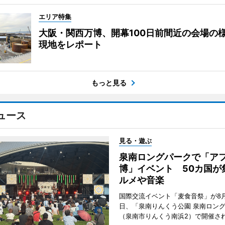
エリア特集
大阪・関西万博、開幕100日前間近の会場
現地をレポート
もっと見る
ュース
見る・遊ぶ
泉南ロングパークで「ア
博」イベント 50カ国が
ルメや音楽
国際交流イベント「麦食音祭」が8月1
日、「泉南りんくう公園 泉南ロン
（泉南市りんくう南浜2）で開催さ