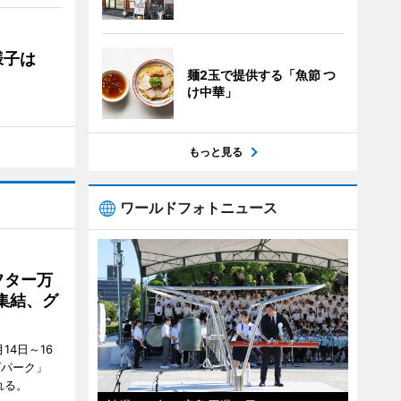
の様子は
麺2玉で提供する「魚節 つ
け中華」
もっと見る
ワールドフォトニュース
フター万
集結、グ
4日～16
グパーク」
れる。