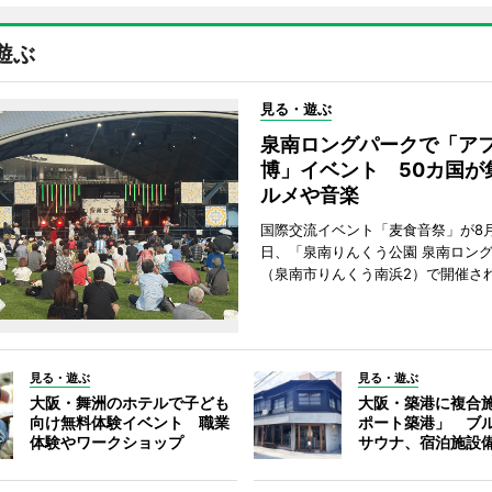
遊ぶ
見る・遊ぶ
泉南ロングパークで「ア
博」イベント 50カ国が
ルメや音楽
国際交流イベント「麦食音祭」が8月1
日、「泉南りんくう公園 泉南ロン
（泉南市りんくう南浜2）で開催さ
見る・遊ぶ
見る・遊ぶ
大阪・舞洲のホテルで子ども
大阪・築港に複合
向け無料体験イベント 職業
ポート築港」 ブ
体験やワークショップ
サウナ、宿泊施設