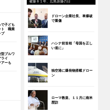
被爆８１年、広島原爆の日
ドローン企業社長、車爆破
で重傷
ルで子ども
ント 職業
ップ
ハシナ前首相「母国を正し
い道に」
験型ブルワ
アライ
ツアーも
独空港に爆発物搭載ドロー
ン
ローマ教皇、１１月に南米
歴訪