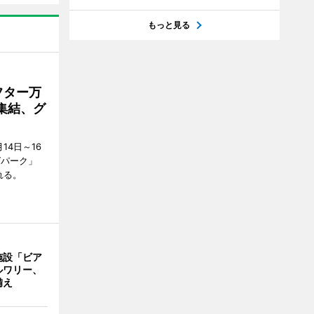
もっと見る
フター万
集結、グ
4日～16
グパーク」
れる。
施設「ビア
ルワリー、
備え