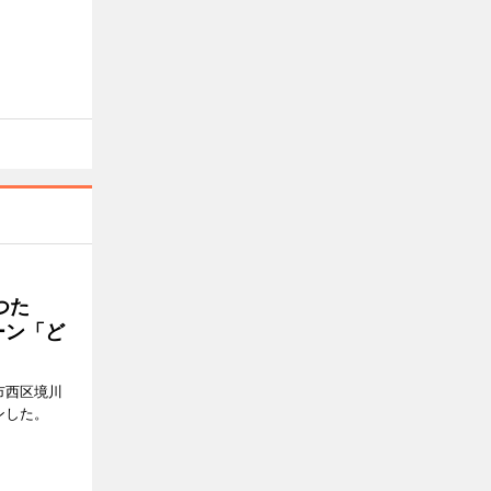
つた
ーン「ど
市西区境川
ンした。