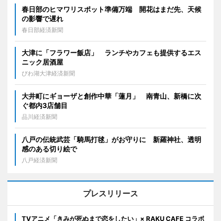
春日部のヒマワリスポット準備万端 開花はまだ先、天候
の影響で遅れ
春日部経済新聞
大津に「フラワー飯店」 ランチやカフェも提供するエス
ニック居酒屋
びわ湖大津経済新聞
大井町にギョーザと創作中華「蓮月」 南青山、新橋に次
ぐ都内3店舗目
品川経済新聞
八戸の伝統武芸「騎馬打毬」がお守りに 新羅神社、透明
感のある切り絵で
八戸経済新聞
プレスリリース
TVアニメ「きみが死ぬまで恋をしたい」× RAKU CAFE コラボ