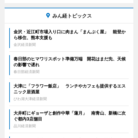
みん経トピックス
金沢・近江町市場入り口に肉まん「まんぷく屋」 能登か
ら移住、熊本支援も
金沢経済新聞
春日部のヒマワリスポット準備万端 開花はまだ先、天候
の影響で遅れ
春日部経済新聞
大津に「フラワー飯店」 ランチやカフェも提供するエス
ニック居酒屋
びわ湖大津経済新聞
大井町にギョーザと創作中華「蓮月」 南青山、新橋に次
ぐ都内3店舗目
品川経済新聞