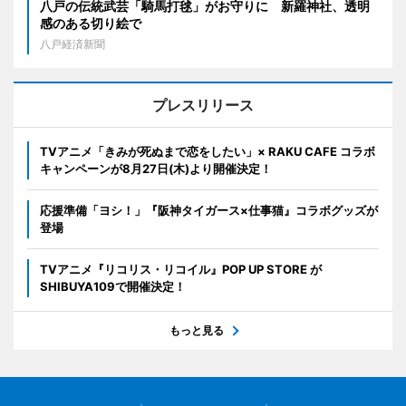
八戸の伝統武芸「騎馬打毬」がお守りに 新羅神社、透明
感のある切り絵で
八戸経済新聞
プレスリリース
TVアニメ「きみが死ぬまで恋をしたい」× RAKU CAFE コラボ
キャンペーンが8月27日(木)より開催決定！
応援準備「ヨシ！」『阪神タイガース×仕事猫』コラボグッズが
登場
TVアニメ『リコリス・リコイル』POP UP STORE が
SHIBUYA109で開催決定！
もっと見る