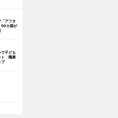
で「アフタ
50カ国が
楽
ルで子ども
ント 職業
ップ