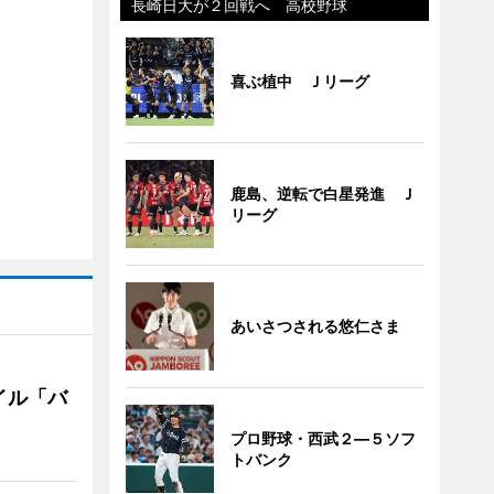
長崎日大が２回戦へ 高校野球
喜ぶ植中 Ｊリーグ
鹿島、逆転で白星発進 Ｊ
リーグ
あいさつされる悠仁さま
イル「バ
プロ野球・西武２―５ソフ
トバンク