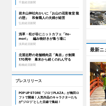
千葉経済新聞
岩木山神社向かいに「お山の花彩食堂 龍
の憩」 和食職人の夫婦が経営
弘前経済新聞
浅草・松が谷にニットカフェ「ito-
mori」 編み物好きが集う場に
浅草経済新聞
最新ニ
北習志野の老舗精肉店「鳥吉」が創業
170周年 幕末から続くのれん守る
船橋経済新聞
プレスリリース
POP UP STORE「ジロリPLAZA」が梅田ロ
フトで開催！人気作品のキャラクターたち
が“ジロリ”とした目線で集結！