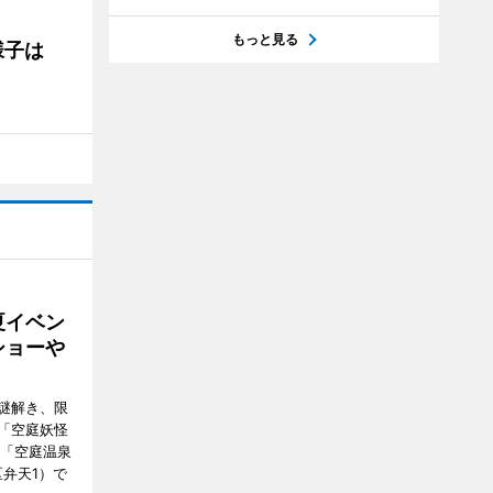
もっと見る
の様子は
夏イベン
ショーや
謎解き、限
「空庭妖怪
ク「空庭温泉
港区弁天1）で