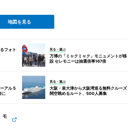
地図を見る
るフォト
見る・遊ぶ
万博の「ミャクミャク」モニュメントが移
設 セレモニーは抽選倍率167倍
見る・遊ぶ
ーアル 5
大阪・泉大津から大阪湾巡る無料クルーズ
倍に
関空眺めるルート、500人募集
」モ