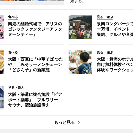
始まる。
食べる
見る・遊ぶ
南港の結婚式場で「アリスの
泉南ロングパーク
ゴシックファンタジーアフタ
ー万博」イベント 
ヌーンティー」
集結、グルメや音
食べる
見る・遊ぶ
大阪・西区に「中華そば つた
大阪・舞洲のホテ
や」 みそラーメンチェーン
向け無料体験イベ
「どさん子」の新業態
体験やワークショ
見る・遊ぶ
大阪・築港に複合施設「ビア
ポート築港」 ブルワリー、
サウナ、宿泊施設備え
もっと見る