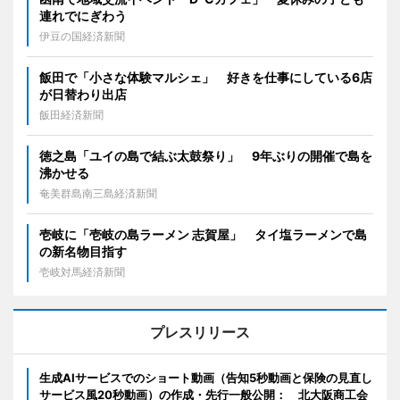
連れでにぎわう
伊豆の国経済新聞
飯田で「小さな体験マルシェ」 好きを仕事にしている6店
が日替わり出店
飯田経済新聞
徳之島「ユイの島で結ぶ太鼓祭り」 9年ぶりの開催で島を
沸かせる
奄美群島南三島経済新聞
壱岐に「壱岐の島ラーメン 志賀屋」 タイ塩ラーメンで島
の新名物目指す
壱岐対馬経済新聞
プレスリリース
生成AIサービスでのショート動画（告知5秒動画と保険の見直し
サービス風20秒動画）の作成・先行一般公開： 北大阪商工会