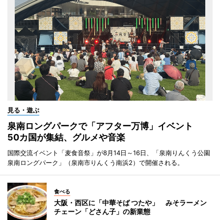
見る・遊ぶ
泉南ロングパークで「アフター万博」イベント
50カ国が集結、グルメや音楽
国際交流イベント「麦食音祭」が8月14日～16日、「泉南りんくう公園
泉南ロングパーク」（泉南市りんくう南浜2）で開催される。
食べる
大阪・西区に「中華そば つたや」 みそラーメン
チェーン「どさん子」の新業態