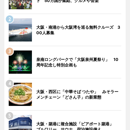
ト 50カ国が集結、グルメや音楽
大阪・南港から大阪湾を巡る無料クルーズ 3
00人募集
泉南ロングパークで「大阪泉州夏祭り」 10
周年記念し特別企画も
大阪・西区に「中華そば つたや」 みそラー
メンチェーン「どさん子」の新業態
大阪・築港に複合施設「ビアポート築港」
ブルワリー、サウナ、宿泊施設備え