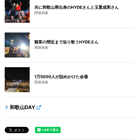
共に和歌山県出身のHYDEさんと玉置成実さん
関連画像
観客の間近まで迫り歌うHYDEさん
関連画像
1万5000人が詰めかけた会場
関連画像
和歌山DAY