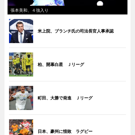
張本美和、４強入り
米上院、ブランチ氏の司法長官人事承認
柏、開幕白星 Ｊリーグ
町田、大勝で発進 Ｊリーグ
日本、豪州に惜敗 ラグビー