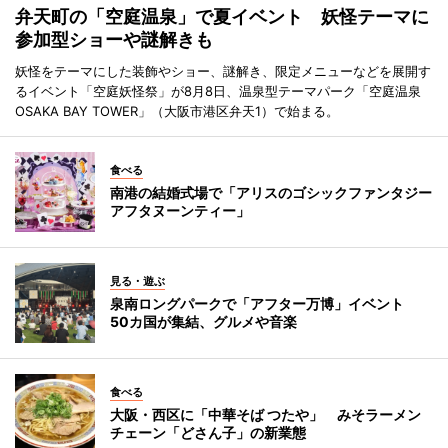
弁天町の「空庭温泉」で夏イベント 妖怪テーマに
参加型ショーや謎解きも
妖怪をテーマにした装飾やショー、謎解き、限定メニューなどを展開す
るイベント「空庭妖怪祭」が8月8日、温泉型テーマパーク「空庭温泉
OSAKA BAY TOWER」（大阪市港区弁天1）で始まる。
食べる
南港の結婚式場で「アリスのゴシックファンタジー
アフタヌーンティー」
見る・遊ぶ
泉南ロングパークで「アフター万博」イベント
50カ国が集結、グルメや音楽
食べる
大阪・西区に「中華そば つたや」 みそラーメン
チェーン「どさん子」の新業態