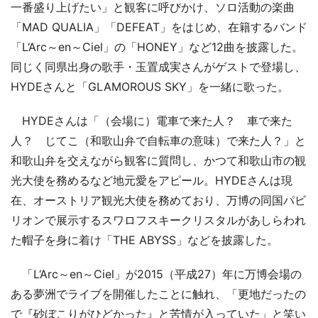
一番盛り上げたい」と観客に呼びかけ、ソロ活動の楽曲
「MAD QUALIA」「DEFEAT」をはじめ、在籍するバンド
「L‘Arc～en～Ciel」の「HONEY」など12曲を披露した。
同じく同県出身の歌手・玉置成実さんがゲストで登場し、
HYDEさんと「GLAMOROUS SKY」を一緒に歌った。
HYDEさんは「（会場に）電車で来た人？ 車で来た
人？ じてこ（和歌山弁で自転車の意味）で来た人？」と
和歌山弁を交えながら観客に質問し、かつて和歌山市の観
光大使を務めるなど地元愛をアピール。HYDEさんは現
在、オーストリア観光大使を務めており、万博の同国パビ
リオンで展示するスワロフスキークリスタルがあしらわれ
た帽子を身に着け「THE ABYSS」などを披露した。
「L‘Arc～en～Ciel」が2015（平成27）年に万博会場の
ある夢洲でライブを開催したことに触れ、「更地だったの
で『砂ぼこりがひどかった』と苦情が入っていた」と笑い