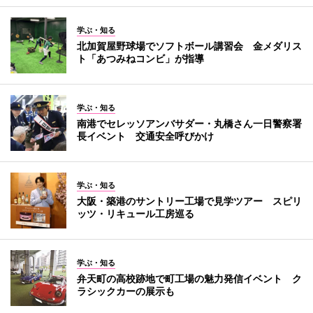
学ぶ・知る
北加賀屋野球場でソフトボール講習会 金メダリス
ト「あつみねコンビ」が指導
学ぶ・知る
南港でセレッソアンバサダー・丸橋さん一日警察署
長イベント 交通安全呼びかけ
学ぶ・知る
大阪・築港のサントリー工場で見学ツアー スピリ
ッツ・リキュール工房巡る
学ぶ・知る
弁天町の高校跡地で町工場の魅力発信イベント ク
ラシックカーの展示も