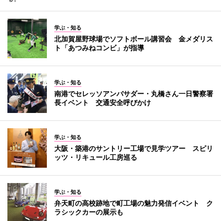
学ぶ・知る
北加賀屋野球場でソフトボール講習会 金メダリス
ト「あつみねコンビ」が指導
学ぶ・知る
南港でセレッソアンバサダー・丸橋さん一日警察署
長イベント 交通安全呼びかけ
学ぶ・知る
大阪・築港のサントリー工場で見学ツアー スピリ
ッツ・リキュール工房巡る
学ぶ・知る
弁天町の高校跡地で町工場の魅力発信イベント ク
ラシックカーの展示も