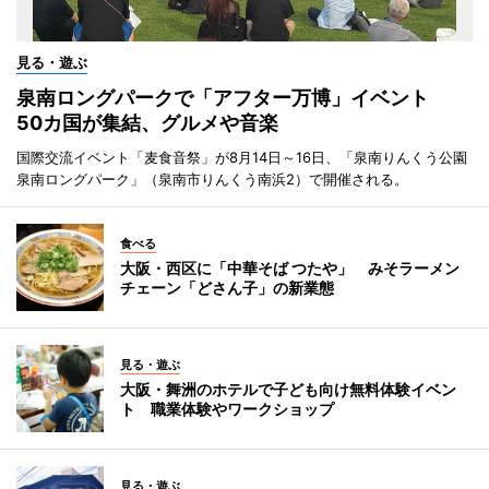
見る・遊ぶ
泉南ロングパークで「アフター万博」イベント
50カ国が集結、グルメや音楽
国際交流イベント「麦食音祭」が8月14日～16日、「泉南りんくう公園
泉南ロングパーク」（泉南市りんくう南浜2）で開催される。
食べる
大阪・西区に「中華そば つたや」 みそラーメン
チェーン「どさん子」の新業態
見る・遊ぶ
大阪・舞洲のホテルで子ども向け無料体験イベン
ト 職業体験やワークショップ
見る・遊ぶ