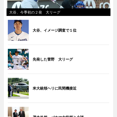
大谷、今季初の２発 大リーグ
大谷、イメージ調査で１位
先発した菅野 大リーグ
米大統領ヘリに民間機接近