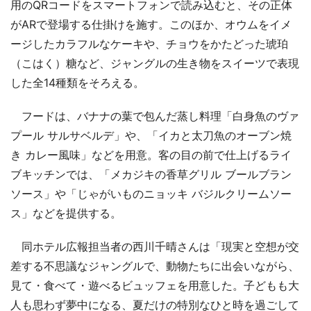
用のQRコードをスマートフォンで読み込むと、その正体
がARで登場する仕掛けを施す。このほか、オウムをイメ
ージしたカラフルなケーキや、チョウをかたどった琥珀
（こはく）糖など、ジャングルの生き物をスイーツで表現
した全14種類をそろえる。
フードは、バナナの葉で包んだ蒸し料理「白身魚のヴァ
プール サルサベルデ」や、「イカと太刀魚のオーブン焼
き カレー風味」などを用意。客の目の前で仕上げるライ
ブキッチンでは、「メカジキの香草グリル ブールブラン
ソース」や「じゃがいものニョッキ バジルクリームソー
ス」などを提供する。
同ホテル広報担当者の西川千晴さんは「現実と空想が交
差する不思議なジャングルで、動物たちに出会いながら、
見て・食べて・遊べるビュッフェを用意した。子どもも大
人も思わず夢中になる、夏だけの特別なひと時を過ごして