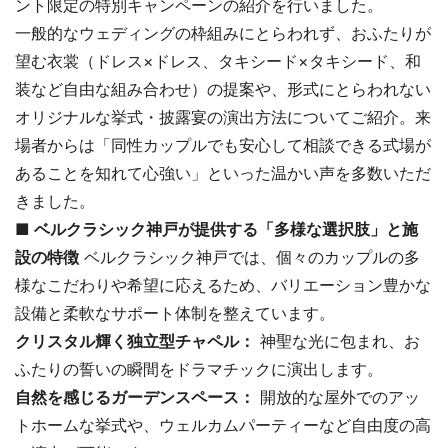
ント限定の特別キャンペーンの紹介を行いました。
一般的なウェディングの枠組みにとらわれず、おふたりが
望む衣裳（ドレス×ドレス、タキシード×タキシード、和
装など自由な組み合わせ）の提案や、形式にとらわれない
オリジナルな挙式・披露宴の演出方法についてご紹介。来
場者からは「同性カップルでも安心して相談できる式場が
あることを知れて心強い」といった温かい声を多数いただ
きました。
■ ベルクラシック神戸が提供する「多様な選択肢」と施
設の特徴
ベルクラシック神戸では、個々のカップルの多
様なこだわりや希望に応えるため、バリエーション豊かな
設備と柔軟なサポート体制を整えています。
クリスタル輝く独立型チャペル：
神聖な光に包まれ、お
ふたりの誓いの瞬間をドラマチックに演出します。
自然を感じるガーデンスペース：
開放的な屋外でのアッ
トホームな挙式や、ウェルカムパーティーなど自由度の高