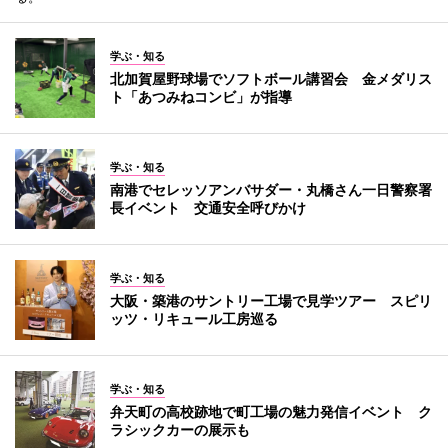
学ぶ・知る
北加賀屋野球場でソフトボール講習会 金メダリス
ト「あつみねコンビ」が指導
学ぶ・知る
南港でセレッソアンバサダー・丸橋さん一日警察署
長イベント 交通安全呼びかけ
学ぶ・知る
大阪・築港のサントリー工場で見学ツアー スピリ
ッツ・リキュール工房巡る
学ぶ・知る
弁天町の高校跡地で町工場の魅力発信イベント ク
ラシックカーの展示も