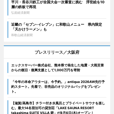
平川・長谷川鉄工が全国大会一次審査に挑む 浮世絵を10
層の鉄板で再現
弘前経済新聞
近畿の「セブン-イレブン」に和歌山メニュー 県内限定
「天かけラーメン」も
和歌山経済新聞
プレスリリース／大阪府
エックスサーバー株式会社、熊本県で発生した地震・大雨災害
からの復旧・復興支援として1,000万円を寄附
「今年の本命アウターは、今予約。」antiqua 2026AW先行予
約スタート。先着で、非売品のオリジナルバッグをプレゼン
ト。
【滋賀/高島市】チラー付き水風呂とプライベートサウナを楽し
む。最大14名宿泊可の貸別荘「LAKE SAUNA RESORT
takashima SUITE VILLA 碧」が8月6日(木)オープン！