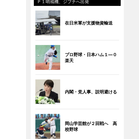
Ｐ１哨戒機、ジブチへ出発
在日米軍が支援物資輸送
プロ野球・日本ハム１―０
楽天
内閣・党人事、説明避ける
岡山学芸館が２回戦へ 高
校野球