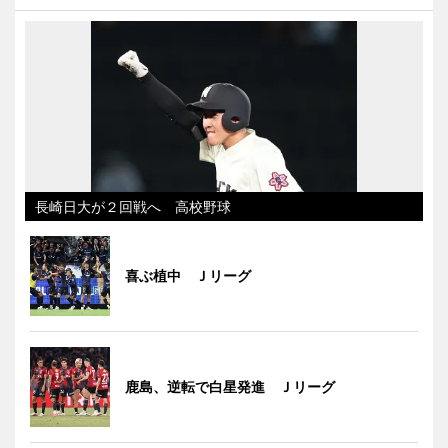
長崎日大が２回戦へ 高校野球
喜ぶ植中 Ｊリーグ
鹿島、逆転で白星発進 Ｊリーグ