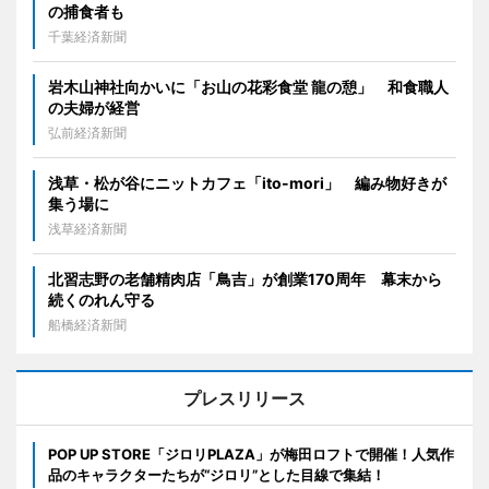
の捕食者も
千葉経済新聞
岩木山神社向かいに「お山の花彩食堂 龍の憩」 和食職人
の夫婦が経営
弘前経済新聞
浅草・松が谷にニットカフェ「ito-mori」 編み物好きが
集う場に
浅草経済新聞
北習志野の老舗精肉店「鳥吉」が創業170周年 幕末から
続くのれん守る
船橋経済新聞
プレスリリース
POP UP STORE「ジロリPLAZA」が梅田ロフトで開催！人気作
品のキャラクターたちが“ジロリ”とした目線で集結！