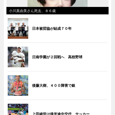
小川真由美さん死去、８６歳
日本被団協が結成７０年
日南学園が２回戦へ 高校野球
後藤大樹、４００障害で銀
上田綺世は後半途中交代 サッカー