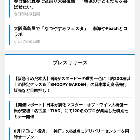
春日部の豊春で盆踊り大会復活 「地域の子どもたちを喜
ばせたい」
春日部経済新聞
大阪高島屋で「なつやすみフェスタ」 南海やPeachとコ
ラボ
なんば経済新聞
プレスリリース
【阪急うめだ本店】9階がスヌーピーの世界一色に！約200種以
上の限定グッズ＆「SNOOPY GARDEN」の日本限定商品先行
販売など目白押し！
【開催レポート】日本が誇るマスター・オブ・ワイン大橋健一
氏が登壇！名古屋「TIAD」にて120名のプロが集結した特別セ
ミナー開催
8月17日に「横浜」「神戸」の2拠点にデリバリーセンターを同
時オープン