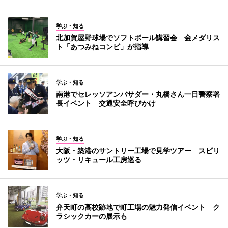
学ぶ・知る
北加賀屋野球場でソフトボール講習会 金メダリス
ト「あつみねコンビ」が指導
学ぶ・知る
南港でセレッソアンバサダー・丸橋さん一日警察署
長イベント 交通安全呼びかけ
学ぶ・知る
大阪・築港のサントリー工場で見学ツアー スピリ
ッツ・リキュール工房巡る
学ぶ・知る
弁天町の高校跡地で町工場の魅力発信イベント ク
ラシックカーの展示も