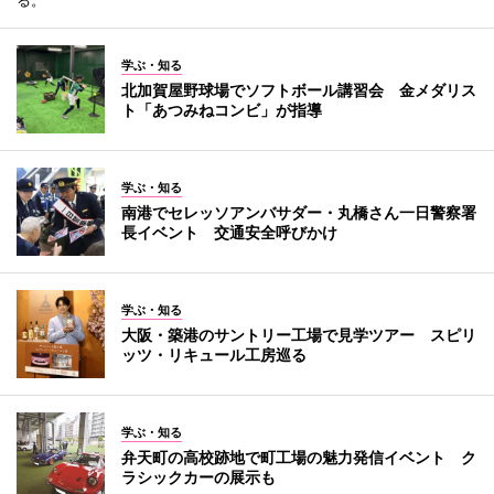
学ぶ・知る
北加賀屋野球場でソフトボール講習会 金メダリス
ト「あつみねコンビ」が指導
学ぶ・知る
南港でセレッソアンバサダー・丸橋さん一日警察署
長イベント 交通安全呼びかけ
学ぶ・知る
大阪・築港のサントリー工場で見学ツアー スピリ
ッツ・リキュール工房巡る
学ぶ・知る
弁天町の高校跡地で町工場の魅力発信イベント ク
ラシックカーの展示も