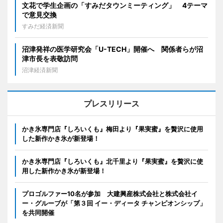
文花で学生企画の「すみだタウンミーティング」 4テーマ
で意見交換
すみだ経済新聞
沼津発祥の医学研究会「U-TECH」開催へ 関係者らが沼
津市長を表敬訪問
沼津経済新聞
プレスリリース
かき氷専門店『しろいくも』梅田より『果実蜜』を贅沢に使用
した新作かき氷が新登場！
かき氷専門店『しろいくも』北千里より『果実蜜』を贅沢に使
用した新作かき氷が新登場！
プロゴルファー10名が参加 大建興産株式会社と株式会社イ
ー・グルーブが「第３回 イー・ディータ チャンピオンシップ」
を共同開催