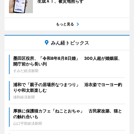
生成ＡＩ、被災地照らす
もっと見る
みん経トピックス
墨田区役所、「令和8年8月8日婚」 300人超が婚姻届、
開庁前から長い列
すみだ経済新聞
浦和で「親子の居場所なつまつり」 浴衣姿でヨーヨー釣
りや和太鼓楽しむ
浦和経済新聞
厚狭に保護猫カフェ「ねことおちゃ」 古民家改築、猫と
の触れ合いも
山口宇部経済新聞