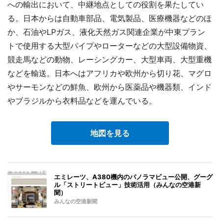
への輸出において、中継地点としての役割を果たしてい
る。日本からは自動車部品、電気製品、医療機器などのほ
か、石油やLPガス、液化天然ガス関連企業が中東プラン
トで使用する大型パイプやローターなどの大型設備物資、
競走馬などの動物、レーシングカー、大型車両、大型重機
などを輸送。日本へはアフリカや欧州から切り花、マグロ
やサーモンなどの鮮魚、欧州から医薬品や機器類、インド
やブラジルから衣料品などを運んでいる。
地図を見る
エミレーツ、A380機内のパノラマビュー公開、グーグ
ル「ストリートビュー」技術活用（みんなの空港新
聞）
みんなの空港新聞