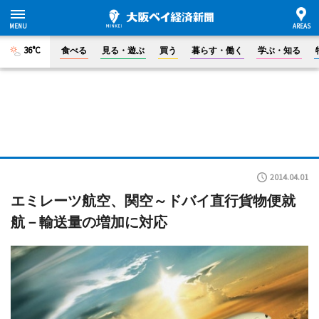
36°C
食べる
見る・遊ぶ
買う
暮らす・働く
学ぶ・知る
2014.04.01
エミレーツ航空、関空～ドバイ直行貨物便就
航－輸送量の増加に対応