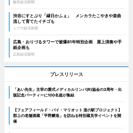
飯田経済新聞
渋谷にすとぷり「縁日かふぇ」 メンカラたこやきや楽曲
流して育てたイチゴも
シブヤ経済新聞
広島・おりづるタワーで被爆81年特別企画 屋上演奏や手
紙企画も
広島経済新聞
プレスリリース
「あい先生」主宰の愛式メディカルリンパ(R)協会の3周年・出
版記念パーティーに100名超が集結
【フェアフィールド・バイ・マリオット 道の駅プロジェクト】
郡上の老舗酒蔵「平野醸造」を訪ねる特別蔵見学イベントを開
催