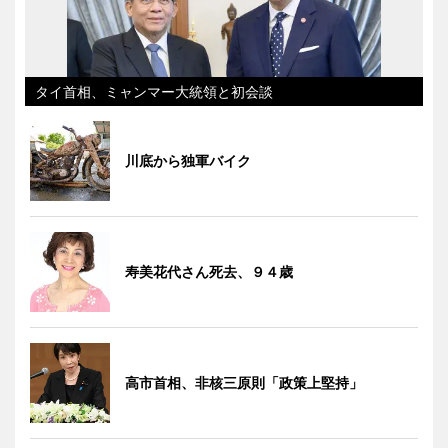
タイ首相、ミャンマー大統領と初会談
川底から独軍バイク
寿美花代さん死去、９４歳
高市首相、非核三原則「政策上堅持」