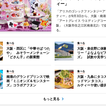
ィー」
「アリスのゴシックファンタジーア
ティー」が9月3日から、大阪・南
「アートグレイス ウエディングコー
阪」（大阪市住之江区南港北2）で
る。
食べる
食べる
大阪・西区に「中華そば つた
大阪・泉佐野に体
や」 みそラーメンチェーン
リー「よなよなビ
「どさん子」の新業態
ズ」 試飲や見学
食べる
食べる
南港のグランドプリンスで映
大阪・九条にタコス
画「ミニオンズ＆モンスター
ッドマン タコス」
ズ」コラボアフヌン
ルティーヤ使い提
もっと見る