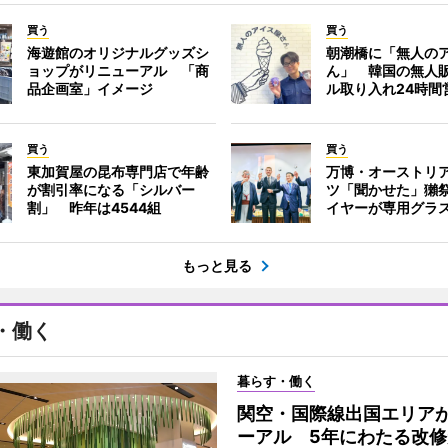
買う
買う
海遊館のオリジナルグッズシ
朝潮橋に「無人の
ョップがリニューアル 「商
ん」 韓国の無人
品企画室」イメージ
ル取り入れ24時間
買う
買う
東加賀屋の昆布専門店で年齢
万博・オーストリ
が割引率になる「シルバー
ツ「聞かせた」獺
割」 昨年は4544組
イヤーが専用グラ
もっと見る
・働く
暮らす・働く
関空・国際線出国エリア
ーアル 5年にわたる改修