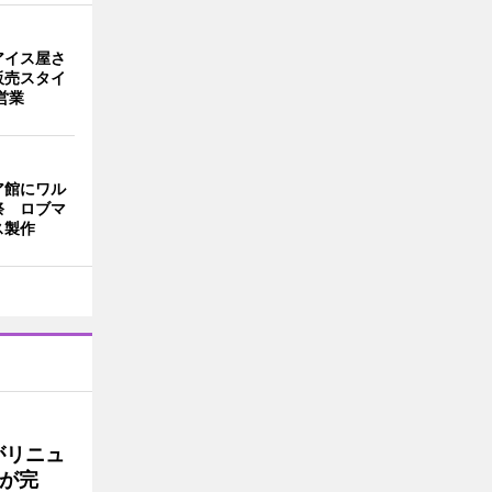
アイス屋さ
販売スタイ
営業
ア館にワル
祭 ロブマ
ス製作
がリニュ
が完