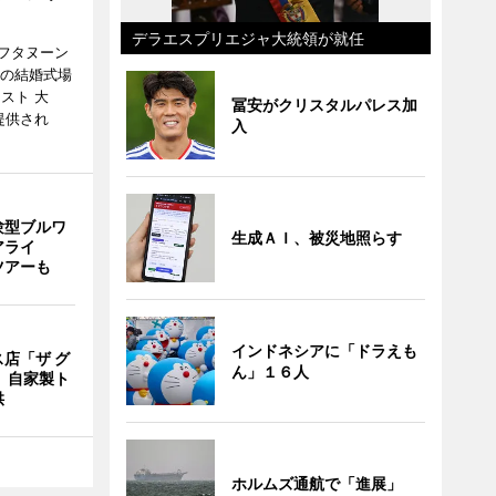
デラエスプリエジャ大統領が就任
フタヌーン
港の結婚式場
スト 大
冨安がクリスタルパレス加
提供され
入
験型ブルワ
生成ＡＩ、被災地照らす
アライ
ツアーも
インドネシアに「ドラえも
店「ザ グ
ん」１６人
 自家製ト
供
ホルムズ通航で「進展」