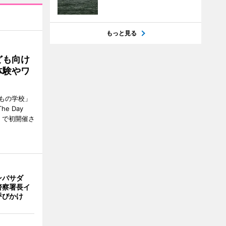
もっと見る
ども向け
体験やワ
もの学校」
e Day
）で初開催さ
ンバサダ
警察署長イ
呼びかけ