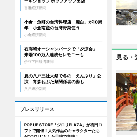
ーキショップ ポップアップ出店
香港経済新聞
小倉・魚町の台湾料理店「麗白」が10周
年 小倉南産の台湾野菜使う
小倉経済新聞
石廊崎オーシャンパークで「夕涼会」
来場100万人達成セレモニーも
見る・
伊豆下田経済新聞
夏の八戸三社大祭で冬の「えんぶり」公
演 青森ねぶた祭関係者の姿も
八戸経済新聞
プレスリリース
POP UP STORE「ジロリPLAZA」が梅田ロ
フトで開催！人気作品のキャラクターたち
が“ジロリ”とした目線で集結！