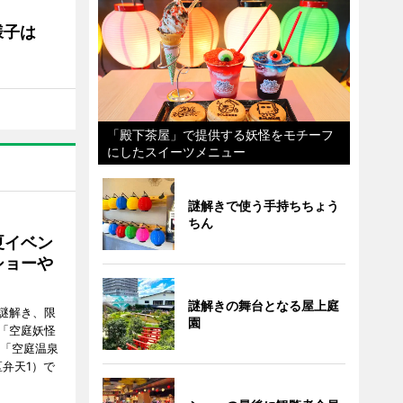
の様子は
「殿下茶屋」で提供する妖怪をモチーフ
にしたスイーツメニュー
謎解きで使う手持ちちょう
ちん
夏イベン
ショーや
謎解きの舞台となる屋上庭
謎解き、限
園
「空庭妖怪
ク「空庭温泉
港区弁天1）で