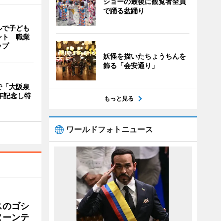
ショーの最後に観覧者全員
で踊る盆踊り
ルで子ども
ント 職業
ップ
妖怪を描いたちょうちんを
飾る「会安通り」
で「大阪泉
年記念し特
もっと見る
ワールドフォトニュース
スのゴシ
ヌーンテ