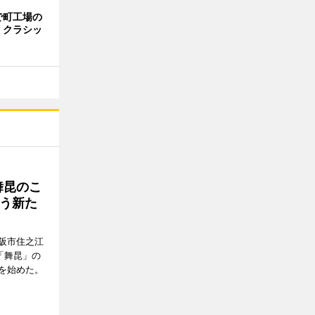
で町工場の
 クラシッ
舞昆のこ
う新た
阪市住之江
「舞昆」の
を始めた。