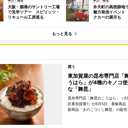
学ぶ・知る
学ぶ・知る
大阪・築港のサントリー工場
弁天町の高校跡地
で見学ツアー スピリッツ・
魅力発信イベント
リキュール工房巡る
クカーの展示も
もっと見る
買う
東加賀屋の昆布専門店「
うはら」が4種のキノコ使
な「舞昆」
昆布専門店「舞昆のこうはら」（大
区東加賀屋1）が6月5日、看板商品
新商品「きのこづくし舞昆」の販売