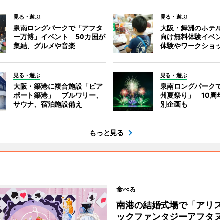
見る・遊ぶ
見る・遊ぶ
泉南ロングパークで「アフタ
大阪・舞洲のホテ
ー万博」イベント 50カ国が
向け無料体験イベ
集結、グルメや音楽
体験やワークショ
見る・遊ぶ
見る・遊ぶ
大阪・築港に複合施設「ビア
泉南ロングパーク
ポート築港」 ブルワリー、
州夏祭り」 10周
サウナ、宿泊施設備え
別企画も
もっと見る
食べる
南港の結婚式場で「アリ
ックファンタジーアフタ