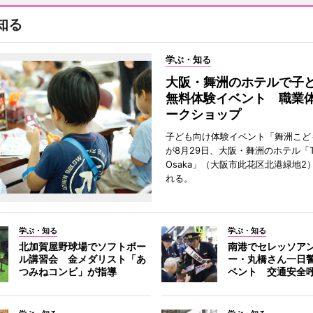
知る
学ぶ・知る
大阪・舞洲のホテルで子
無料体験イベント 職業
ークショップ
子ども向け体験イベント「舞洲こど
が8月29日、大阪・舞洲のホテル「Th
Osaka」（大阪市此花区北港緑地2
れる。
学ぶ・知る
学ぶ・知る
北加賀屋野球場でソフトボー
南港でセレッソア
ル講習会 金メダリスト「あ
ー・丸橋さん一日
つみねコンビ」が指導
ベント 交通安全