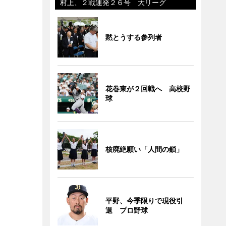
村上、２戦連発２６号 大リーグ
黙とうする参列者
花巻東が２回戦へ 高校野
球
核廃絶願い「人間の鎖」
平野、今季限りで現役引
退 プロ野球