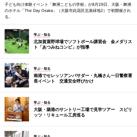
子ども向け体験イベント「舞洲こどもの学校」が8月29日、大阪・舞洲
のホテル「The Day Osaka」（大阪市此花区北港緑地2）で初開催され
る。
学ぶ・知る
北加賀屋野球場でソフトボール講習会 金メダリス
ト「あつみねコンビ」が指導
学ぶ・知る
南港でセレッソアンバサダー・丸橋さん一日警察署
長イベント 交通安全呼びかけ
学ぶ・知る
大阪・築港のサントリー工場で見学ツアー スピリ
ッツ・リキュール工房巡る
学ぶ・知る