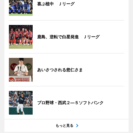
喜ぶ植中 Ｊリーグ
鹿島、逆転で白星発進 Ｊリーグ
あいさつされる悠仁さま
プロ野球・西武２―５ソフトバンク
もっと見る