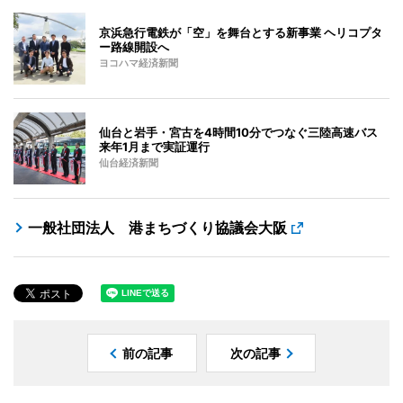
京浜急行電鉄が「空」を舞台とする新事業 ヘリコプタ
ー路線開設へ
ヨコハマ経済新聞
仙台と岩手・宮古を4時間10分でつなぐ三陸高速バス
来年1月まで実証運行
仙台経済新聞
一般社団法人 港まちづくり協議会大阪
前の記事
次の記事