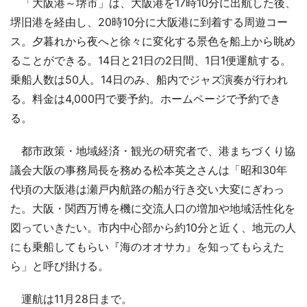
「大阪港～堺市」は、大阪港を17時10分に出航した後、
堺旧港を経由し、20時10分に大阪港に到着する周遊コー
ス。夕暮れから夜へと徐々に変化する景色を船上から眺め
ることができる。14日と21日の2日間、1日1便運航する。
乗船人数は50人。14日のみ、船内でジャズ演奏が行われ
る。料金は4,000円で要予約。ホームページで予約でき
る。
都市政策・地域経済・観光の研究者で、港まちづくり協
議会大阪の事務局長を務める松本英之さんは「昭和30年
代頃の大阪港は瀬戸内航路の船が行き交い大変にぎわっ
た。大阪・関西万博を機に交流人口の増加や地域活性化を
図っていきたい。市内中心部から約10分と近く、地元の人
にも乗船してもらい『海のオオサカ』を知ってもらえた
ら」と呼び掛ける。
運航は11月28日まで。