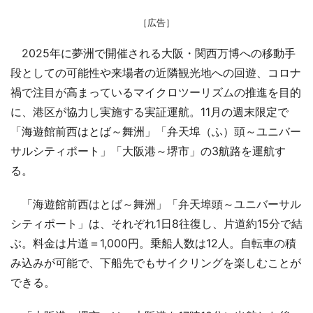
［広告］
2025年に夢洲で開催される大阪・関西万博への移動手
段としての可能性や来場者の近隣観光地への回遊、コロナ
禍で注目が高まっているマイクロツーリズムの推進を目的
に、港区が協力し実施する実証運航。11月の週末限定で
「海遊館前西はとば～舞洲」「弁天埠（ふ）頭～ユニバー
サルシティポート」「大阪港～堺市」の3航路を運航す
る。
「海遊館前西はとば～舞洲」「弁天埠頭～ユニバーサル
シティポート」は、それぞれ1日8往復し、片道約15分で結
ぶ。料金は片道＝1,000円。乗船人数は12人。自転車の積
み込みが可能で、下船先でもサイクリングを楽しむことが
できる。