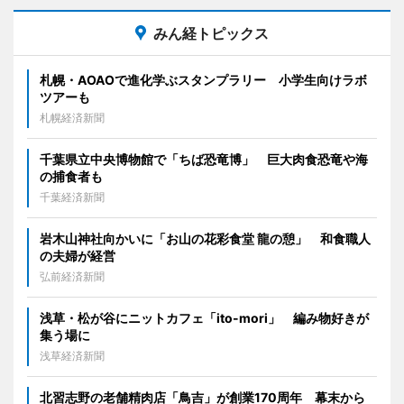
みん経トピックス
札幌・AOAOで進化学ぶスタンプラリー 小学生向けラボ
ツアーも
札幌経済新聞
千葉県立中央博物館で「ちば恐竜博」 巨大肉食恐竜や海
の捕食者も
千葉経済新聞
岩木山神社向かいに「お山の花彩食堂 龍の憩」 和食職人
の夫婦が経営
弘前経済新聞
浅草・松が谷にニットカフェ「ito-mori」 編み物好きが
集う場に
浅草経済新聞
北習志野の老舗精肉店「鳥吉」が創業170周年 幕末から