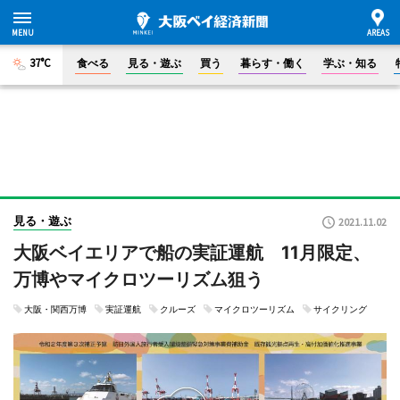
37°C
食べる
見る・遊ぶ
買う
暮らす・働く
学ぶ・知る
見る・遊ぶ
2021.11.02
大阪ベイエリアで船の実証運航 11月限定、
万博やマイクロツーリズム狙う
大阪・関西万博
実証運航
クルーズ
マイクロツーリズム
サイクリング