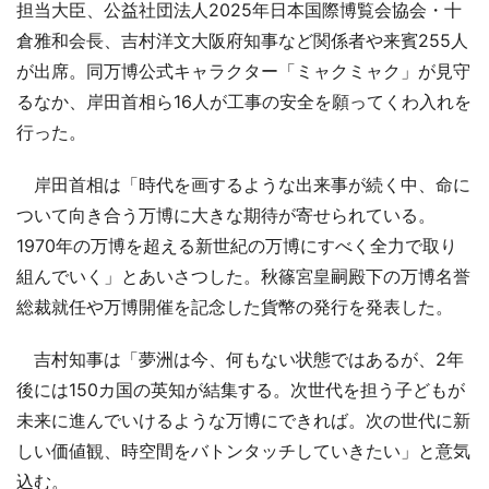
担当大臣、公益社団法人2025年日本国際博覧会協会・十
倉雅和会長、吉村洋文大阪府知事など関係者や来賓255人
が出席。同万博公式キャラクター「ミャクミャク」が見守
るなか、岸田首相ら16人が工事の安全を願ってくわ入れを
行った。
岸田首相は「時代を画するような出来事が続く中、命に
ついて向き合う万博に大きな期待が寄せられている。
1970年の万博を超える新世紀の万博にすべく全力で取り
組んでいく」とあいさつした。秋篠宮皇嗣殿下の万博名誉
総裁就任や万博開催を記念した貨幣の発行を発表した。
吉村知事は「夢洲は今、何もない状態ではあるが、2年
後には150カ国の英知が結集する。次世代を担う子どもが
未来に進んでいけるような万博にできれば。次の世代に新
しい価値観、時空間をバトンタッチしていきたい」と意気
込む。