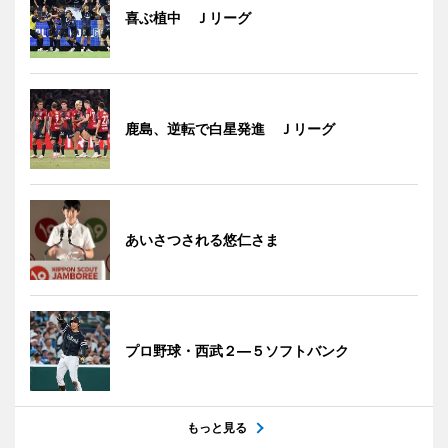
喜ぶ植中 Ｊリーグ
鹿島、逆転で白星発進 Ｊリーグ
あいさつされる悠仁さま
プロ野球・西武２―５ソフトバンク
もっと見る