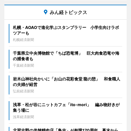
みん経トピックス
札幌・AOAOで進化学ぶスタンプラリー 小学生向けラボ
ツアーも
札幌経済新聞
千葉県立中央博物館で「ちば恐竜博」 巨大肉食恐竜や海
の捕食者も
千葉経済新聞
岩木山神社向かいに「お山の花彩食堂 龍の憩」 和食職人
の夫婦が経営
弘前経済新聞
浅草・松が谷にニットカフェ「ito-mori」 編み物好きが
集う場に
浅草経済新聞
北習志野の老舗精肉店「鳥吉」が創業170周年 幕末から