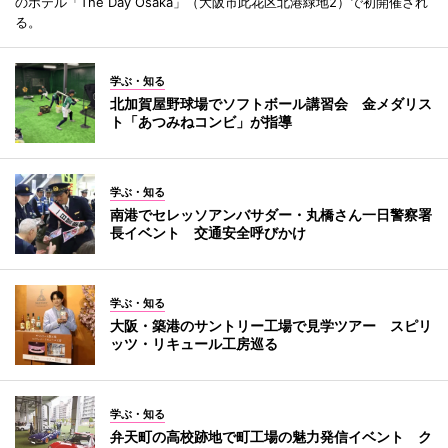
のホテル「The Day Osaka」（大阪市此花区北港緑地2）で初開催され
る。
学ぶ・知る
北加賀屋野球場でソフトボール講習会 金メダリス
ト「あつみねコンビ」が指導
学ぶ・知る
南港でセレッソアンバサダー・丸橋さん一日警察署
長イベント 交通安全呼びかけ
学ぶ・知る
大阪・築港のサントリー工場で見学ツアー スピリ
ッツ・リキュール工房巡る
学ぶ・知る
弁天町の高校跡地で町工場の魅力発信イベント ク