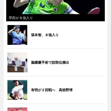
早田が８強入り
張本智、８強入り
脳腫瘍手術で誤部位摘出
有明が２回戦へ 高校野球