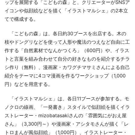
ップを展開する「こどもの森」と、クリエーターがSNSア
イコンや似顔絵などを描く「イラストマルシェ」の2本立
てで構成する。
「こどもの森」は、各日約30ブースを出店する。木の
枝やドングリなどを使って人形や魔法のつえなど自由に工
作する「自然素材でなんかつくろ」（600円）や、イラス
トと言葉を組み合わせて自分の好きなものを紹介するチラ
シ作り（無料）、漫画家・カワグチマサミさんによる自己
紹介をテーマに4コマ漫画を作るワークショップ（1,000
円）などを用意する。
「イラストマルシェ」は、各日11ブースが参加する。モ
ノクロの線画、「一発書き」スタイルで似顔絵を描くイラ
ストレーター・mizobatasakiさんの「雰囲気にがおえ屋
さん」（3,300円～）や漫画家・アシタモさんが描く「レ
トロまんが風似顔絵」（1,000円）、イラストレーター・