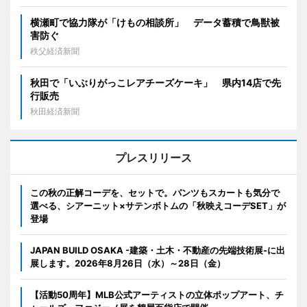
横瀬町で協力隊が「けもの相談所」 データ蓄積で鳥獣被
害防ぐ
秩父経済新聞
秋田で「いぶりがっこレアチーズケーキ」 県内14店で先
行販売
秋田経済新聞
プレスリリース
この秋の正解コーデを、セットで。パンツもスカートも気分で
選べる、シアーニット×サテンボトムの「秋映えコーデSET」が
登場
JAPAN BUILD OSAKA -建築・土木・不動産の先端技術展-に出
展します。2026年8月26日（水）～28日（金）
【活動50周年】MLB公式アーティストの立体ポップアート、チ