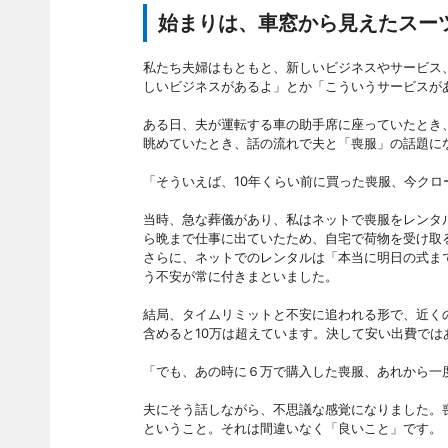
始まりは、車窓から見えたスー
私たち夫婦はもともと、新しいビジネスやサービス、
しいビジネスがあるよ」とか「こういうサービスが
ある日、夫が運転する車の助手席に座っていたとき
眺めていたとき、話の流れで夫と「喪服」の話題に
「そういえば、10年くらい前に買った喪服、今クロ
当時、急な葬儀があり、私はネットで喪服をレンタ
ら晩まで仕事に出ていたため、自宅で荷物を受け取
さらに、ネットでのレンタルは「本当に明日の式ま
う不安が常に付きまといました。
結局、タイムリミットと不安に追われる形で、近く
含めると10万は超えています。決して安い出費で
「でも、あの時に６万で購入した喪服、あれから一
夫にそう話しながら、不思議な感覚になりました。
ということ。それは間違いなく「良いこと」です。