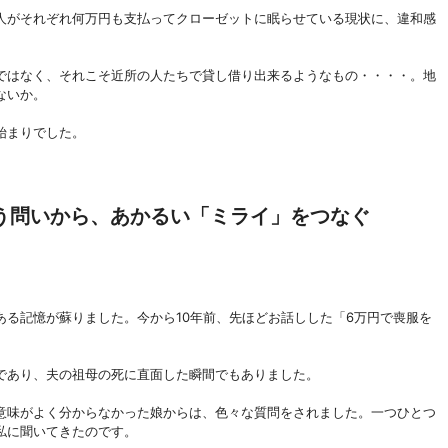
人がそれぞれ何万円も支払ってクローゼットに眠らせている現状に、違和感
ではなく、それこそ近所の人たちで貸し借り出来るようなもの・・・・。地
ないか。
始まりでした。
う問いから、あかるい「ミライ」をつなぐ
。
る記憶が蘇りました。今から10年前、先ほどお話しした「6万円で喪服を
であり、夫の祖母の死に直面した瞬間でもありました。
意味がよく分からなかった娘からは、色々な質問をされました。一つひとつ
私に聞いてきたのです。