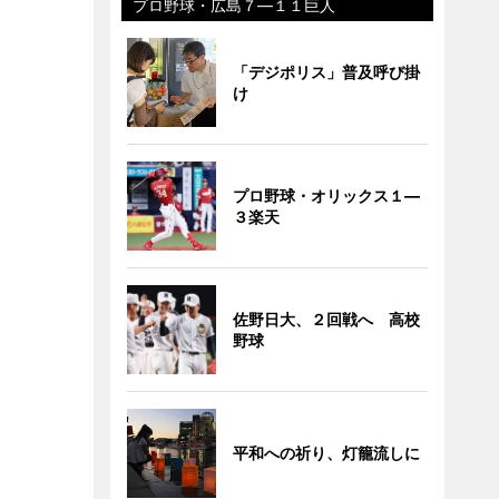
プロ野球・広島７―１１巨人
「デジポリス」普及呼び掛
け
プロ野球・オリックス１―
３楽天
佐野日大、２回戦へ 高校
野球
平和への祈り、灯籠流しに