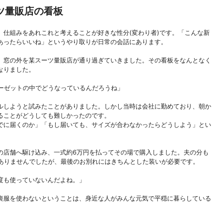
ツ量販店の看板
仕組みをあれこれと考えることが好きな性分(変わり者)です。「こんな新
あったらいいね」というやり取りが日常の会話にあります。
、窓の外を某スーツ量販店が通り過ぎていきました。その看板をなんとなく
なりました。
ーゼットの中でどうなっているんだろうね」
ルしようと試みたことがありました。しかし当時は会社に勤めており、朝か
ることがどうしても難しかったのです。
でに届くのか」「もし届いても、サイズが合わなかったらどうしよう」とい
の店舗へ駆け込み、一式約6万円を払ってその場で購入しました。夫の分も
はありませんでしたが、最後のお別れにはきちんとした装いが必要です。
度も使っていないんだよね。」
喪服を使わないということは、身近な人がみんな元気で平穏に暮らしている