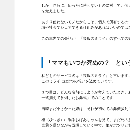
しかし同時に、めったに使わないものに対して、個
を覚えました。
あまり使わないモノだからこそ、個人で所有するの
域や社会でシェアできる仕組みがあればいいのでは
この車内での会話が、『喪服のミライ』のすべての
「ママもいつか死ぬの？」とい
私どものサービス名は『喪服のミライ』と言います
このミライには2つの想いを込めています。
１つ目は、どんな名前にしようか考えていたとき、あ
一式揃えて参列したお葬式」でのことです。
当時まだ小さかった娘は、それが初めての葬儀参列
棺（ひつぎ）に眠るおばあちゃんを見て、まだ死の
言葉を選びながら説明していく中で、娘がポツリと