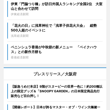
伊東「門脇つり橋」が訪日外国人ランキング全国2位 大室
山と合わせて訪問
伊東経済新聞
「花火の日」に浅草神社で「浅草子供花火大会」 総勢
500人超のイベントに
浅草経済新聞
ペニンシュラ香港が中秋節の新メニュー 「ベイクハウ
ス」との新作月餅も
香港経済新聞
プレスリリース／大阪府
【阪急うめだ本店】9階がスヌーピーの世界一色に！約200種以
上の限定グッズ＆「SNOOPY GARDEN」の日本限定商品先行
販売など目白押し！
【開催レポート】日本が誇るマスター・オブ・ワイン大橋健一