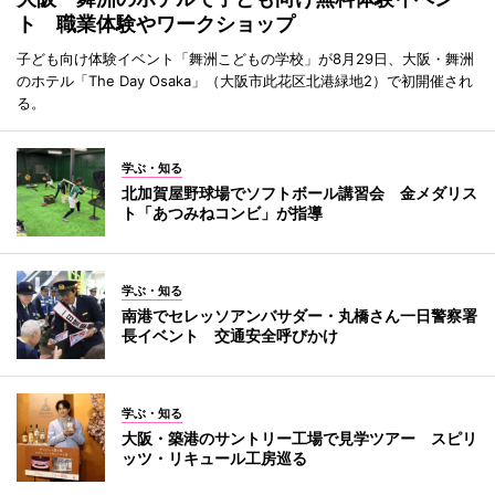
ト 職業体験やワークショップ
子ども向け体験イベント「舞洲こどもの学校」が8月29日、大阪・舞洲
のホテル「The Day Osaka」（大阪市此花区北港緑地2）で初開催され
る。
学ぶ・知る
北加賀屋野球場でソフトボール講習会 金メダリス
ト「あつみねコンビ」が指導
学ぶ・知る
南港でセレッソアンバサダー・丸橋さん一日警察署
長イベント 交通安全呼びかけ
学ぶ・知る
大阪・築港のサントリー工場で見学ツアー スピリ
ッツ・リキュール工房巡る