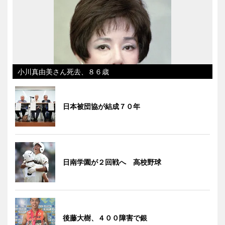
小川真由美さん死去、８６歳
日本被団協が結成７０年
日南学園が２回戦へ 高校野球
後藤大樹、４００障害で銀