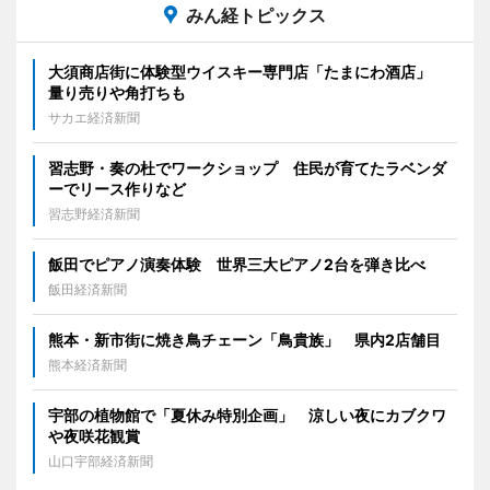
みん経トピックス
大須商店街に体験型ウイスキー専門店「たまにわ酒店」
量り売りや角打ちも
サカエ経済新聞
習志野・奏の杜でワークショップ 住民が育てたラベンダ
ーでリース作りなど
習志野経済新聞
飯田でピアノ演奏体験 世界三大ピアノ2台を弾き比べ
飯田経済新聞
熊本・新市街に焼き鳥チェーン「鳥貴族」 県内2店舗目
熊本経済新聞
宇部の植物館で「夏休み特別企画」 涼しい夜にカブクワ
や夜咲花観賞
山口宇部経済新聞