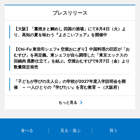
プレスリリース
【大阪】「藁焼きと鯛めし 四国の酒場」にて8月4日（火）よ
り、高知の夏を味わう『よさこいフェア』を開催中
【Chi-Fu 東浩司シェフ× 空堀おにぎり】中国料理の巨匠が「お
むすび」を再定義。東シェフが自ら調理した「東京エックスの
回鍋肉 黒酢仕立て」を結ぶ。空堀おむすびで8月7日（金）より
数量限定発売
「子どもが学びの主人公」の学校が2027年度入学説明会を開
催 ～ 一人ひとりの『学びたい』を育む教育 ～（大阪府）
もっと見る
食べる
見る・遊ぶ
買う