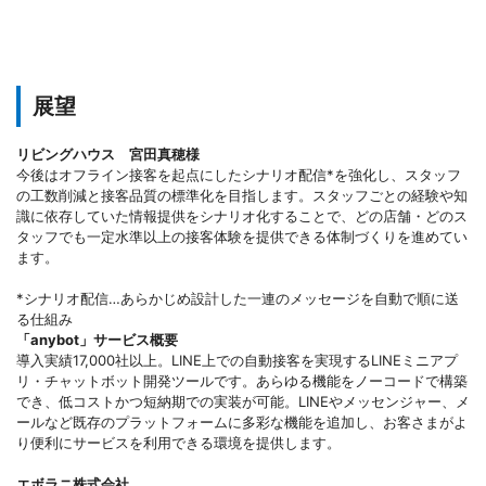
展望
リビングハウス 宮田真穂様
今後はオフライン接客を起点にしたシナリオ配信*を強化し、スタッフ
の工数削減と接客品質の標準化を目指します。スタッフごとの経験や知
識に依存していた情報提供をシナリオ化することで、どの店舗・どのス
タッフでも一定水準以上の接客体験を提供できる体制づくりを進めてい
ます。
*シナリオ配信…あらかじめ設計した一連のメッセージを自動で順に送
る仕組み
「anybot」サービス概要
導入実績17,000社以上。LINE上での自動接客を実現するLINEミニアプ
リ・チャットボット開発ツールです。あらゆる機能をノーコードで構築
でき、低コストかつ短納期での実装が可能。LINEやメッセンジャー、メ
ールなど既存のプラットフォームに多彩な機能を追加し、お客さまがよ
り便利にサービスを利用できる環境を提供します。
エボラニ株式会社