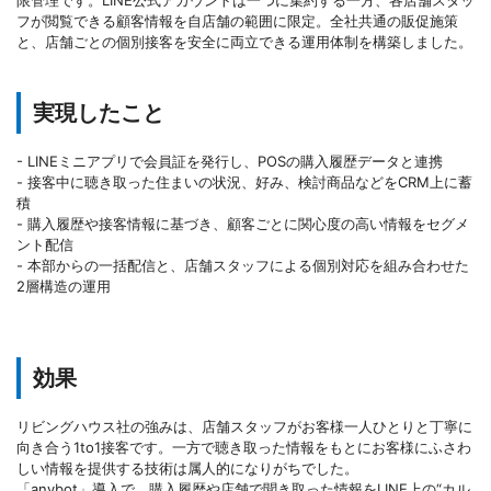
フが閲覧できる顧客情報を自店舗の範囲に限定。全社共通の販促施策
と、店舗ごとの個別接客を安全に両立できる運用体制を構築しました。
実現したこと
- LINEミニアプリで会員証を発行し、POSの購入履歴データと連携
- 接客中に聴き取った住まいの状況、好み、検討商品などをCRM上に蓄
積
- 購入履歴や接客情報に基づき、顧客ごとに関心度の高い情報をセグメ
ント配信
- 本部からの一括配信と、店舗スタッフによる個別対応を組み合わせた
2層構造の運用
効果
リビングハウス社の強みは、店舗スタッフがお客様一人ひとりと丁寧に
向き合う1to1接客です。一方で聴き取った情報をもとにお客様にふさわ
しい情報を提供する技術は属人的になりがちでした。
「anybot」導入で、購入履歴や店舗で聞き取った情報をLINE上の“カル