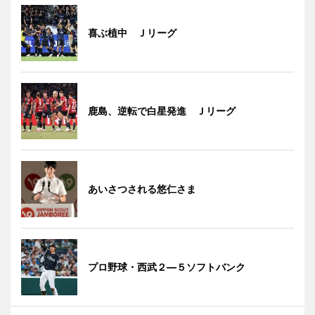
喜ぶ植中 Ｊリーグ
鹿島、逆転で白星発進 Ｊリーグ
あいさつされる悠仁さま
プロ野球・西武２―５ソフトバンク