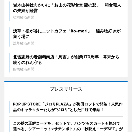
岩木山神社向かいに「お山の花彩食堂 龍の憩」 和食職人
の夫婦が経営
弘前経済新聞
浅草・松が谷にニットカフェ「ito-mori」 編み物好きが
集う場に
浅草経済新聞
北習志野の老舗精肉店「鳥吉」が創業170周年 幕末から
続くのれん守る
船橋経済新聞
プレスリリース
POP UP STORE「ジロリPLAZA」が梅田ロフトで開催！人気作
品のキャラクターたちが“ジロリ”とした目線で集結！
この秋の正解コーデを、セットで。パンツもスカートも気分で
選べる、シアーニット×サテンボトムの「秋映えコーデSET」が