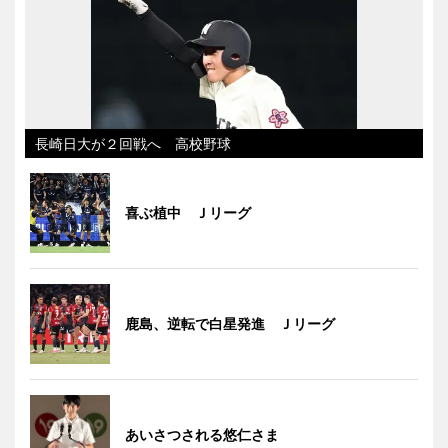
長崎日大が２回戦へ 高校野球
喜ぶ植中 Ｊリーグ
鹿島、逆転で白星発進 Ｊリーグ
あいさつされる悠仁さま