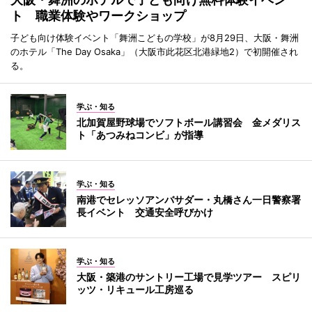
ト 職業体験やワークショップ
子ども向け体験イベント「舞洲こどもの学校」が8月29日、大阪・舞洲
のホテル「The Day Osaka」（大阪市此花区北港緑地2）で初開催され
る。
学ぶ・知る
北加賀屋野球場でソフトボール講習会 金メダリス
ト「あつみねコンビ」が指導
学ぶ・知る
南港でセレッソアンバサダー・丸橋さん一日警察署
長イベント 交通安全呼びかけ
学ぶ・知る
大阪・築港のサントリー工場で見学ツアー スピリ
ッツ・リキュール工房巡る