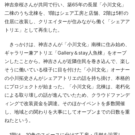
神吉奈桜さんが共同で行い、築65年の長屋「小川文化」
二棟のうち北棟を、1階はシェア工房と店舗、2階は5軒の
住居に改装し、クリエイターが住みながら働く「シェアア
トリエ」として再生した。
きっかけは、神吉さんが「小川文化」南棟に住み始め、
ギャラリー兼アトリエ「Gallery＆stay人魚棟」をオープ
ンしたことから。神吉さんが近隣住民を巻き込んで、楽し
そうに働いている様子に目を付けた「小川文化」オーナー
の小川拓史さんがシェアアトリエの話を持ち掛け、本格的
にプロジェクトが始まった。「小川文化」北棟は、老朽化
による取り壊しの話が進んでいたため、クラウドファンデ
ィングで改装資金を調達。そのほかイベントを多数開催
し、地域との関わりを大事にしてオープンまでの日数を重
ねたという。
1階は、10角のスペースに分けて工房・店舗を設置し、