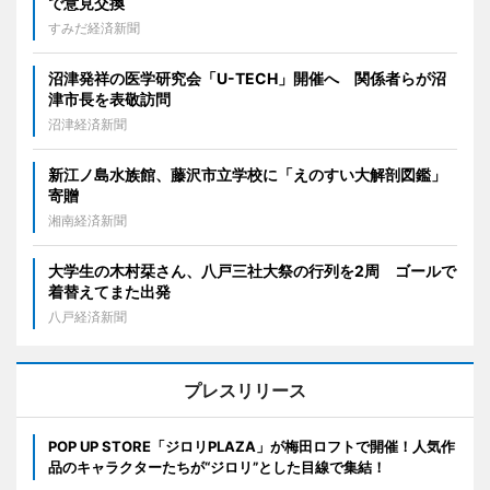
で意見交換
すみだ経済新聞
沼津発祥の医学研究会「U-TECH」開催へ 関係者らが沼
津市長を表敬訪問
沼津経済新聞
新江ノ島水族館、藤沢市立学校に「えのすい大解剖図鑑」
寄贈
湘南経済新聞
大学生の木村栞さん、八戸三社大祭の行列を2周 ゴールで
着替えてまた出発
八戸経済新聞
プレスリリース
POP UP STORE「ジロリPLAZA」が梅田ロフトで開催！人気作
品のキャラクターたちが“ジロリ”とした目線で集結！