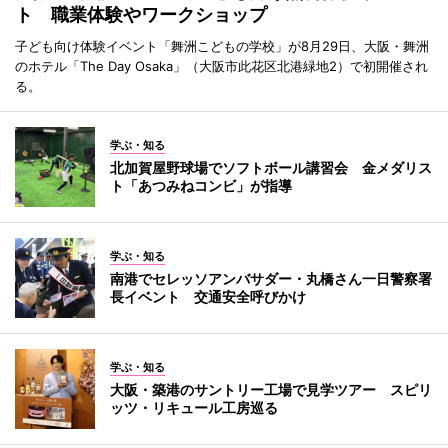
ト 職業体験やワークショップ
子ども向け体験イベント「舞洲こどもの学校」が8月29日、大阪・舞洲
のホテル「The Day Osaka」（大阪市此花区北港緑地2）で初開催され
る。
学ぶ・知る
北加賀屋野球場でソフトボール講習会 金メダリス
ト「あつみねコンビ」が指導
学ぶ・知る
南港でセレッソアンバサダー・丸橋さん一日警察署
長イベント 交通安全呼びかけ
学ぶ・知る
大阪・築港のサントリー工場で見学ツアー スピリ
ッツ・リキュール工房巡る