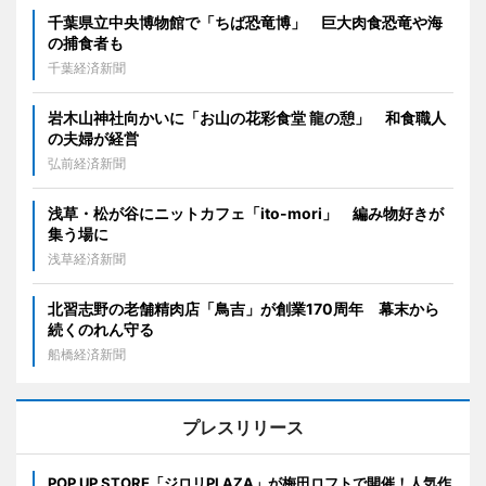
千葉県立中央博物館で「ちば恐竜博」 巨大肉食恐竜や海
の捕食者も
千葉経済新聞
岩木山神社向かいに「お山の花彩食堂 龍の憩」 和食職人
の夫婦が経営
弘前経済新聞
浅草・松が谷にニットカフェ「ito-mori」 編み物好きが
集う場に
浅草経済新聞
北習志野の老舗精肉店「鳥吉」が創業170周年 幕末から
続くのれん守る
船橋経済新聞
プレスリリース
POP UP STORE「ジロリPLAZA」が梅田ロフトで開催！人気作