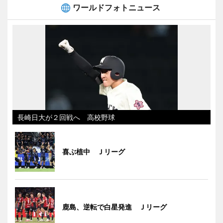
ワールドフォトニュース
長崎日大が２回戦へ 高校野球
喜ぶ植中 Ｊリーグ
鹿島、逆転で白星発進 Ｊリーグ