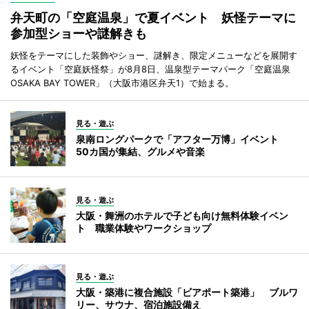
弁天町の「空庭温泉」で夏イベント 妖怪テーマに
参加型ショーや謎解きも
妖怪をテーマにした装飾やショー、謎解き、限定メニューなどを展開す
るイベント「空庭妖怪祭」が8月8日、温泉型テーマパーク「空庭温泉
OSAKA BAY TOWER」（大阪市港区弁天1）で始まる。
見る・遊ぶ
泉南ロングパークで「アフター万博」イベント
50カ国が集結、グルメや音楽
見る・遊ぶ
大阪・舞洲のホテルで子ども向け無料体験イベン
ト 職業体験やワークショップ
見る・遊ぶ
大阪・築港に複合施設「ビアポート築港」 ブルワ
リー、サウナ、宿泊施設備え